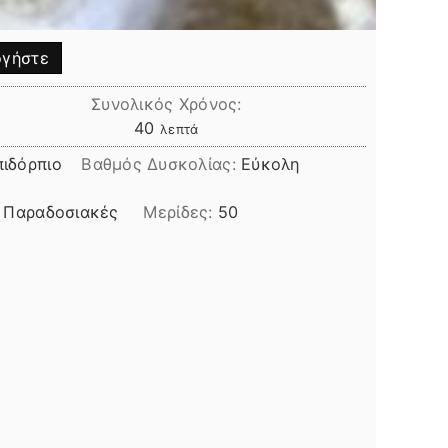
γήστε
Συνολικός Χρόνος:
λεπτά
40
λεπτά
πιδόρπιο
Βαθμός Δυσκολίας:
Εύκολη
:
Παραδοσιακές
Μερίδες:
50