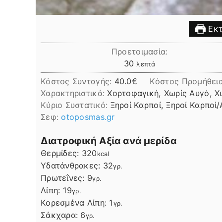
Εκτ
Προετοιμασία:
λεπτά
30
λεπτά
Κόστος Συνταγής:
40.0€
Kόστος Προμήθει
Χαρακτηριστικά:
Χορτοφαγική, Χωρίς Αυγό, Χ
Kύριο Συστατικό:
Ξηροί Καρποί, Ξηροί Καρποί
Σεφ:
otoposmas.gr
Διατροφική Αξία ανά μερίδα
Θερμίδες:
320
kcal
Υδατάνθρακες:
32
γρ.
Πρωτεΐνες:
9
γρ.
Λίπη
Λίπη:
19
γρ.
Κορεσμένα Λίπη:
1
γρ.
Σάκχαρα:
6
γρ.