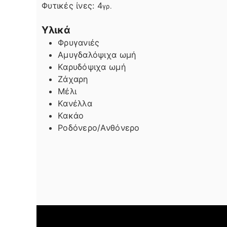
Φυτικές ίνες:
4
γρ.
Υλικά
Φρυγανιές
Αμυγδαλόψιχα ωμή
Καρυδόψιχα ωμή
Ζάχαρη
Μέλι
Κανέλλα
Κακάο
Ροδόνερο/Ανθόνερο