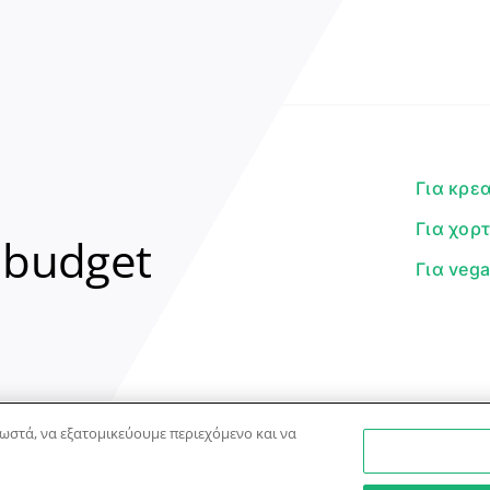
Για κρε
Για χορ
 budget
Για veg
ωστά, να εξατομικεύουμε περιεχόμενο και να