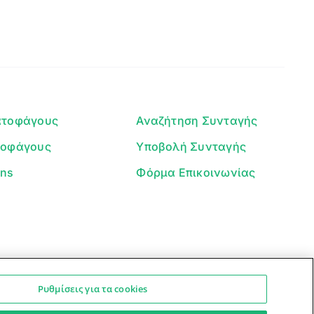
Γεια σου! 👋
Είμαι ο βοηθός του Dorpon. Πώς
μπορώ να σε βοηθήσω σήμερα;
ατοφάγους
Αναζήτηση Συνταγής
τοφάγους
Υποβολή Συνταγής
ans
Φόρμα Επικοινωνίας
Ρυθμίσεις για τα cookies
Ο βοηθός μπορεί να κάνει λάθη — ελέγξτε τις συνταγές.