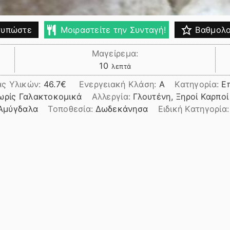
υπώστε
Μοιραστείτε την Συνταγή!
Βαθμολο
Μαγείρεμα:
λεπτά
10
λεπτά
ας Υλικών:
46.7
Ενεργειακή Κλάση:
A
Κατηγορία:
Ε
ωρίς Γαλακτοκομικά
Αλλεργία:
Γλουτένη, Ξηροί Καρποί
/Αμύγδαλα
Τοποθεσία:
Δωδεκάνησα
Ειδική Κατηγορία