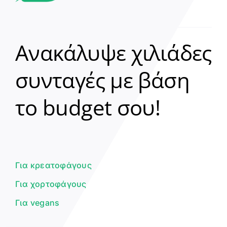
Ανακάλυψε χιλιάδες
συνταγές με βάση
Clear
το budget σου!
Γεια σου! 👋
Είμαι ο βοηθός του Dorpon. Πώς
μπορώ να σε βοηθήσω σήμερα;
Για κρεατοφάγους
Για χορτοφάγους
Για vegans