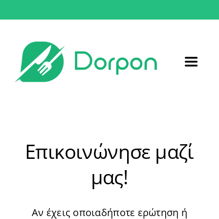
Μετάβαση
στο
περιεχόμενο
Toggle
Navigat
Αρχική
Συνταγές
Επικοινώνησε μαζί
Σχετικά με εμάς
μας!
Επικοινωνία
Αν έχεις οποιαδήποτε ερώτηση ή