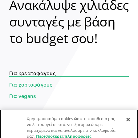
Ανακάλυψε χιλιάδες
συνταγές με βάση
Clear
το budget σου!
Γεια σου! 👋
Είμαι ο βοηθός του Dorpon. Πώς
μπορώ να σε βοηθήσω σήμερα;
Για κρεατοφάγους
Για χορτοφάγους
Για vegans
Αναζήτηση Συνταγής
Χρησιμοποιούμε cookies ώστε η τοποθεσία μας
να λειτουργεί σωστά, να εξατομικεύουμε
Υποβολή Συνταγής
περιεχόμενο και να αναλύουμε την κυκλοφορία
μας.
Περισσότερες πληροφορίες
Φόρμα Επικοινωνίας