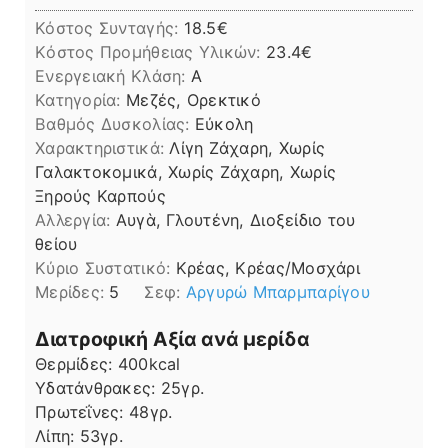
Κόστος Συνταγής:
18.5€
Kόστος Προμήθειας Υλικών:
23.4
Ενεργειακή Κλάση:
A
Κατηγορία:
Μεζές, Ορεκτικό
Βαθμός Δυσκολίας:
Εύκολη
Χαρακτηριστικά:
Λίγη Ζάχαρη, Χωρίς
Γαλακτοκομικά, Χωρίς Ζάχαρη, Χωρίς
Ξηρούς Καρπούς
Αλλεργία:
Αυγὰ, Γλουτένη, Διοξείδιο του
θείου
Kύριο Συστατικό:
Κρέας, Κρέας/Μοσχάρι
Μερίδες:
5
Σεφ:
Αργυρώ Μπαρμπαρίγου
Διατροφική Αξία ανά μερίδα
Θερμίδες:
400
kcal
Υδατάνθρακες:
25
γρ.
Πρωτεΐνες:
48
γρ.
Λίπη
Λίπη:
53
γρ.