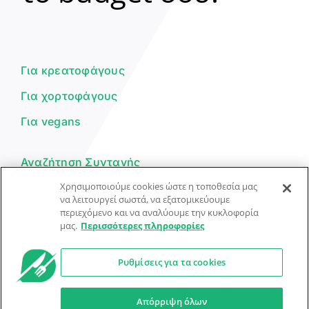
Γεια σου! 👋
Είμαι ο βοηθός του Dorpon. Πώς
μπορώ να σε βοηθήσω σήμερα;
Για κρεατοφάγους
Για χορτοφάγους
Για vegans
Αναζήτηση Συνταγής
Χρησιμοποιούμε cookies ώστε η τοποθεσία μας
Υποβολή Συνταγής
να λειτουργεί σωστά, να εξατομικεύουμε
περιεχόμενο και να αναλύουμε την κυκλοφορία
Φόρμα Επικοινωνίας
μας.
Περισσότερες πληροφορίες
Ρυθμίσεις για τα cookies
© Dorpon • Μηχανή αναζήτησης για …καλοφαγάδες!
Ο βοηθός μπορεί να κάνει λάθη — ελέγξτε τις συνταγές.
Απόρριψη όλων