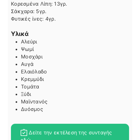
Κορεσμένα Λίπη:
13
γρ.
Σάκχαρα:
5
γρ.
Φυτικές ίνες:
4
γρ.
Υλικά
Αλεύρι
Ψωμί
Μοσχάρι
Αυγά
Ελαιόλαδο
Κρεμμύδι
Τομάτα
Ξύδι
Μαϊντανός
Δυόσμος
Δείτε την εκτέλεση της συνταγής
εδώ.