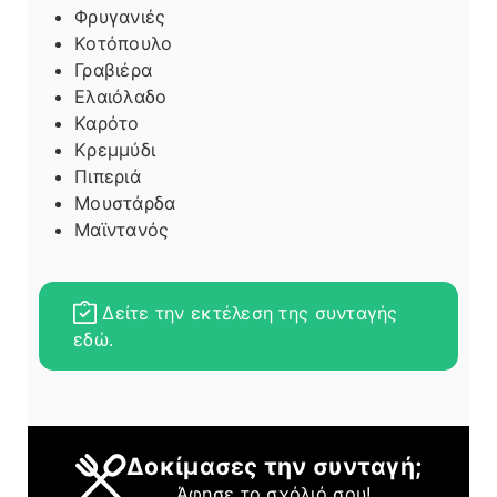
Φρυγανιές
Κοτόπουλο
Γραβιέρα
Ελαιόλαδο
Καρότο
Κρεμμύδι
Πιπεριά
Μουστάρδα
Μαϊντανός
Δείτε την εκτέλεση της συνταγής
εδώ.
Δοκίμασες την συνταγή;
Άφησε το σχόλιό σου!