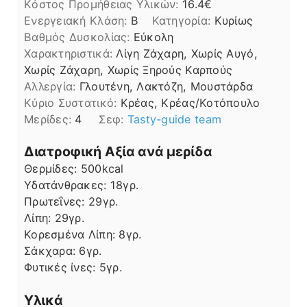
Kόστος Προμήθειας Υλικών:
16.4
Ενεργειακή Κλάση:
B
Κατηγορία:
Κυρίως
Βαθμός Δυσκολίας:
Εύκολη
Χαρακτηριστικά:
Λίγη Ζάχαρη, Χωρίς Αυγό,
Χωρίς Ζάχαρη, Χωρίς Ξηρούς Καρπούς
Αλλεργία:
Γλουτένη, Λακτόζη, Μουστάρδα
Kύριο Συστατικό:
Κρέας, Κρέας/Κοτόπουλο
Μερίδες:
4
Σεφ:
Tasty-guide team
Διατροφική Αξία ανά μερίδα
Θερμίδες:
500
kcal
Υδατάνθρακες:
18
γρ.
Πρωτεΐνες:
29
γρ.
Λίπη
Λίπη:
29
γρ.
Κορεσμένα Λίπη:
8
γρ.
Σάκχαρα:
6
γρ.
Φυτικές ίνες:
5
γρ.
Υλικά