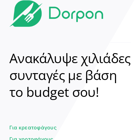
Ανακάλυψε χιλιάδες
συνταγές με βάση
Clear
το budget σου!
Γεια σου! 👋
Είμαι ο βοηθός του Dorpon. Πώς
μπορώ να σε βοηθήσω σήμερα;
Για κρεατοφάγους
Για χορτοφάγους