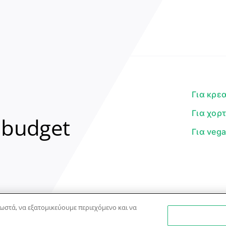
Για κρε
Για χορ
 budget
Για veg
ωστά, να εξατομικεύουμε περιεχόμενο και να