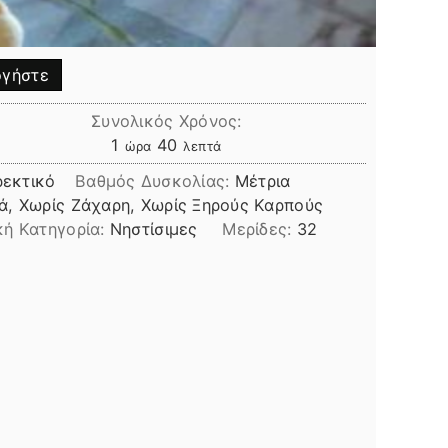
γήστε
Συνολικός Χρόνος:
ώρα
λεπτά
1
40
ώρα
λεπτά
εκτικό
Βαθμός Δυσκολίας:
Μέτρια
ά, Χωρίς Ζάχαρη, Χωρίς Ξηρούς Καρπούς
κή Κατηγορία:
Νηστίσιμες
Μερίδες:
32