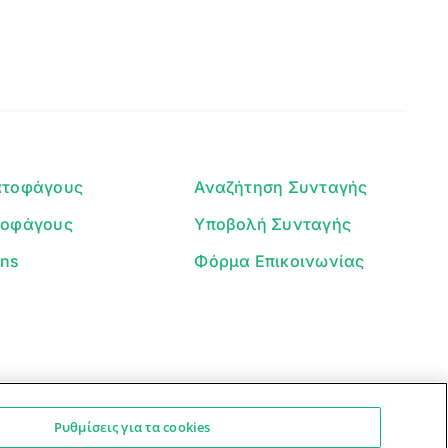
Γεια σου! 👋
Είμαι ο βοηθός του Dorpon. Πώς
μπορώ να σε βοηθήσω σήμερα;
ατοφάγους
Αναζήτηση Συνταγής
τοφάγους
Υποβολή Συνταγής
ans
Φόρμα Επικοινωνίας
Ρυθμίσεις για τα cookies