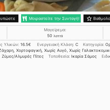
υπώστε
Μοιραστείτε την Συνταγή!
Βαθμολο
Μαγείρεμα:
λεπτά
50
λεπτά
ς Υλικών:
16.5
Ενεργειακή Κλάση:
C
Κατηγορία:
Ορ
Ζάχαρη, Χορτοφαγική, Χωρίς Αυγό, Χωρίς Γαλακτοκομικ
, Ζύμες/Αλμυρές Πίτες
Τοποθεσία:
Ικαρία Σάμος
Ειδι