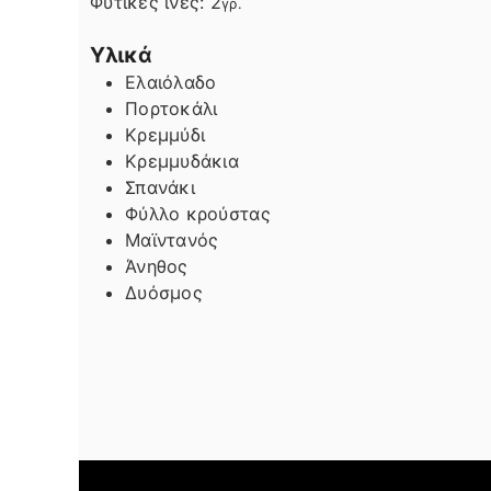
Φυτικές ίνες:
2
γρ.
Υλικά
Ελαιόλαδο
Πορτοκάλι
Κρεμμύδι
Κρεμμυδάκια
Σπανάκι
Φύλλο κρούστας
Μαϊντανός
Άνηθος
Δυόσμος