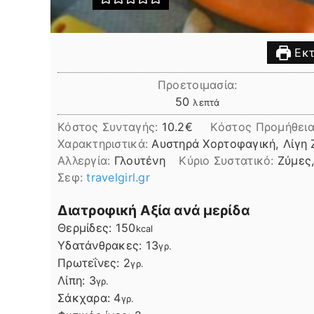
Εκτ
Προετοιμασία:
λεπτά
50
λεπτά
Κόστος Συνταγής:
10.2€
Kόστος Προμήθεια
Χαρακτηριστικά:
Αυστηρά Χορτοφαγική, Λίγη 
Αλλεργία:
Γλουτένη
Kύριο Συστατικό:
Ζύμες
Σεφ:
travelgirl.gr
Διατροφική Αξία ανά μερίδα
Θερμίδες:
150
kcal
Υδατάνθρακες:
13
γρ.
Πρωτεΐνες:
2
γρ.
Λίπη
Λίπη:
3
γρ.
Σάκχαρα:
4
γρ.