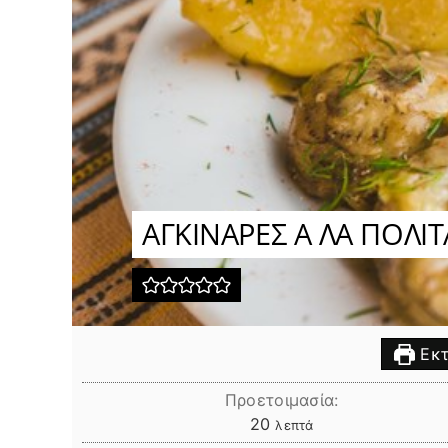
ΑΓΚΙΝΑΡΕΣ Α ΛΑ ΠΟΛΙΤ
Εκτ
Προετοιμασία:
λεπτά
20
λεπτά