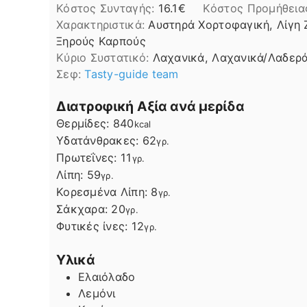
Κόστος Συνταγής:
16.1€
Kόστος Προμήθεια
Χαρακτηριστικά:
Αυστηρά Χορτοφαγική, Λίγη 
Ξηρούς Καρπούς
Kύριο Συστατικό:
Λαχανικά, Λαχανικά/Λαδερ
Σεφ:
Tasty-guide team
Διατροφική Αξία ανά μερίδα
Θερμίδες:
840
kcal
Υδατάνθρακες:
62
γρ.
Πρωτεΐνες:
11
γρ.
Λίπη
Λίπη:
59
γρ.
Κορεσμένα Λίπη:
8
γρ.
Σάκχαρα:
20
γρ.
Φυτικές ίνες:
12
γρ.
Υλικά
Ελαιόλαδο
Λεμόνι