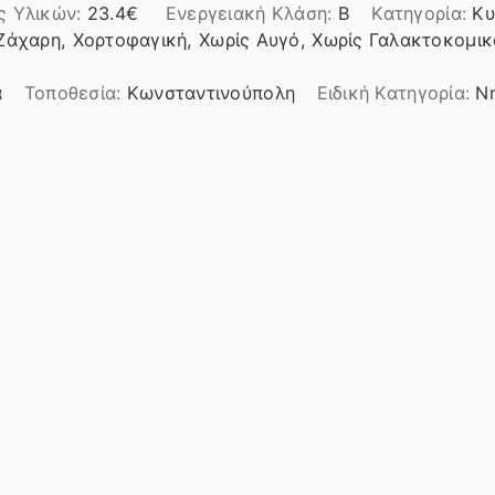
ς Υλικών:
23.4
Ενεργειακή Κλάση:
B
Κατηγορία:
Κυ
Ζάχαρη, Χορτοφαγική, Χωρίς Αυγό, Χωρίς Γαλακτοκομικά
ά
Τοποθεσία:
Κωνσταντινούπολη
Ειδική Κατηγορία:
Νη