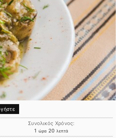
γήστε
Συνολικός Χρόνος:
ώρα
λεπτά
1
20
ώρα
λεπτά