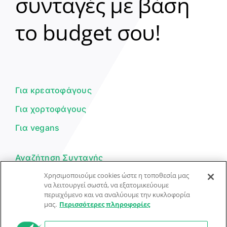
συνταγές με βάση
Clear
το budget σου!
Γεια σου! 👋
Είμαι ο βοηθός του Dorpon. Πώς
μπορώ να σε βοηθήσω σήμερα;
Για κρεατοφάγους
Για χορτοφάγους
Για vegans
Αναζήτηση Συνταγής
Χρησιμοποιούμε cookies ώστε η τοποθεσία μας
Υποβολή Συνταγής
να λειτουργεί σωστά, να εξατομικεύουμε
περιεχόμενο και να αναλύουμε την κυκλοφορία
Φόρμα Επικοινωνίας
μας.
Περισσότερες πληροφορίες