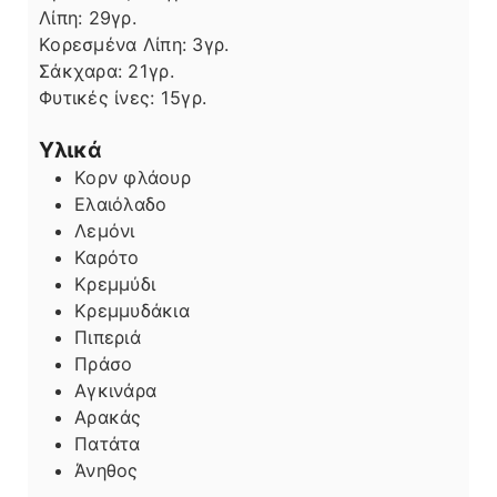
Λίπη
Λίπη:
29
γρ.
Κορεσμένα Λίπη:
3
γρ.
Σάκχαρα:
21
γρ.
Φυτικές ίνες:
15
γρ.
Υλικά
Κορν φλάουρ
Ελαιόλαδο
Λεμόνι
Καρότο
Κρεμμύδι
Κρεμμυδάκια
Πιπεριά
Πράσο
Αγκινάρα
Αρακάς
Πατάτα
Άνηθος