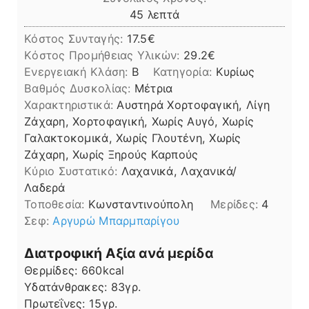
λεπτά
45
λεπτά
Κόστος Συνταγής:
17.5€
Kόστος Προμήθειας Υλικών:
29.2
Ενεργειακή Κλάση:
B
Κατηγορία:
Κυρίως
Βαθμός Δυσκολίας:
Μέτρια
Χαρακτηριστικά:
Αυστηρά Χορτοφαγική, Λίγη
Ζάχαρη, Χορτοφαγική, Χωρίς Αυγό, Χωρίς
Γαλακτοκομικά, Χωρίς Γλουτένη, Χωρίς
Ζάχαρη, Χωρίς Ξηρούς Καρπούς
Kύριο Συστατικό:
Λαχανικά, Λαχανικά/
Λαδερά
Τοποθεσία:
Κωνσταντινούπολη
Μερίδες:
4
Σεφ:
Αργυρώ Μπαρμπαρίγου
Διατροφική Αξία ανά μερίδα
Θερμίδες:
660
kcal
Υδατάνθρακες:
83
γρ.
Πρωτεΐνες:
15
γρ.