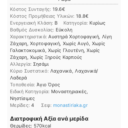
Κόστος Συνταγής:
19.6€
Kόστος Προμήθειας Υλικών:
18.8
Ενεργειακή Κλάση:
B
Κατηγορία:
Κυρίως
Βαθμός Δυσκολίας:
Εύκολη
Χαρακτηριστικά:
Αυστηρά Χορτοφαγική, Λίγη
Ζάχαρη, Χορτοφαγική, Χωρίς Αυγό, Χωρίς
Γαλακτοκομικά, Χωρίς Γλουτένη, Χωρίς
Ζάχαρη, Χωρίς Ξηρούς Καρπούς
Αλλεργία:
Σησάμι
Kύριο Συστατικό:
Λαχανικά, Λαχανικά/
Λαδερά
Τοποθεσία:
Άγιο Όρος
Ειδική Κατηγορία:
Μοναστηριακές,
Νηστίσιμες
Μερίδες:
4
Σεφ:
monastiriaka.gr
Διατροφική Αξία ανά μερίδα
Θερμίδες:
570
kcal