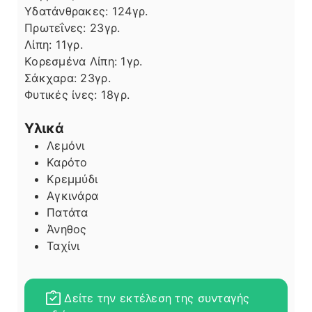
Υδατάνθρακες:
124
γρ.
Πρωτεΐνες:
23
γρ.
Λίπη
Λίπη:
11
γρ.
Κορεσμένα Λίπη:
1
γρ.
Σάκχαρα:
23
γρ.
Φυτικές ίνες:
18
γρ.
Υλικά
Λεμόνι
Καρότο
Κρεμμύδι
Αγκινάρα
Πατάτα
Άνηθος
Ταχίνι
Δείτε την εκτέλεση της συνταγής