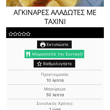
ΑΓΚΙΝΑΡΕΣ ΑΛΑΔΩΤΕΣ ΜΕ
ΤΑΧΙΝΙ
Εκτυπώστε
Μοιραστείτε την Συνταγή!
Βαθμολογήστε
Προετοιμασία:
λεπτά
10
λεπτά
Μαγείρεμα:
λεπτά
50
λεπτά
Συνολικός Χρόνος:
ώρα
1
ώρα