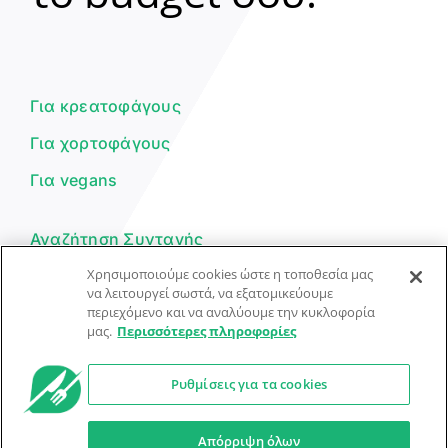
Γεια σου! 👋
Είμαι ο βοηθός του Dorpon. Πώς
μπορώ να σε βοηθήσω σήμερα;
Για κρεατοφάγους
Για χορτοφάγους
Για vegans
Αναζήτηση Συνταγής
Χρησιμοποιούμε cookies ώστε η τοποθεσία μας
Υποβολή Συνταγής
να λειτουργεί σωστά, να εξατομικεύουμε
περιεχόμενο και να αναλύουμε την κυκλοφορία
Φόρμα Επικοινωνίας
μας.
Περισσότερες πληροφορίες
Ρυθμίσεις για τα cookies
© Dorpon • Μηχανή αναζήτησης για …καλοφαγάδες!
Ο βοηθός μπορεί να κάνει λάθη — ελέγξτε τις συνταγές.
Απόρριψη όλων