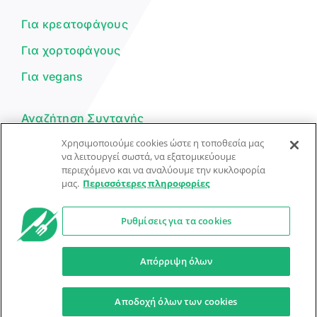
μπορώ να σε βοηθήσω σήμερα;
Για κρεατοφάγους
Για χορτοφάγους
Για vegans
Αναζήτηση Συνταγής
Χρησιμοποιούμε cookies ώστε η τοποθεσία μας
Υποβολή Συνταγής
να λειτουργεί σωστά, να εξατομικεύουμε
περιεχόμενο και να αναλύουμε την κυκλοφορία
Φόρμα Επικοινωνίας
μας.
Περισσότερες πληροφορίες
Ρυθμίσεις για τα cookies
© Dorpon • Μηχανή αναζήτησης για …καλοφαγάδες!
Ο βοηθός μπορεί να κάνει λάθη — ελέγξτε τις συνταγές.
Απόρριψη όλων
Προστασία Προσωπικών Δεδομένων
Όροι Xρήσης
Αποδοχή όλων των cookies