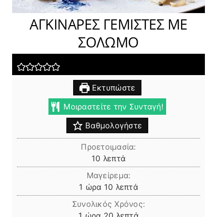
ΑΓΚΙΝΑΡΕΣ ΓΕΜΙΣΤΕΣ ΜΕ
ΣΟΛΩΜΟ
Εκτυπώστε
Μοιραστείτε την Συνταγή!
Βαθμολογήστε
Προετοιμασία:
λεπτά
10
λεπτά
Μαγείρεμα:
ώρα
λεπτά
1
ώρα
10
λεπτά
Συνολικός Χρόνος:
ώρα
λεπτά
1
ώρα
20
λεπτά