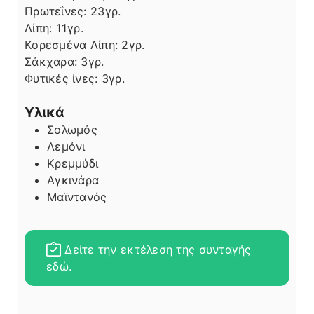
Πρωτεΐνες:
23
γρ.
Λίπη
Λίπη:
11
γρ.
Κορεσμένα Λίπη:
2
γρ.
Σάκχαρα:
3
γρ.
Φυτικές ίνες:
3
γρ.
Υλικά
Σολωμός
Λεμόνι
Κρεμμύδι
Αγκινάρα
Μαϊντανός
Δείτε την εκτέλεση της συνταγής
εδώ.