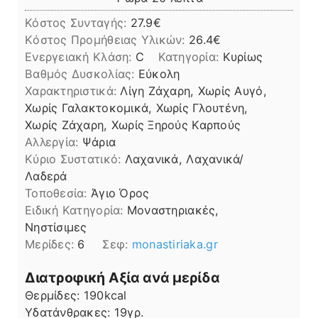
Κόστος Συνταγής:
27.9€
Kόστος Προμήθειας Υλικών:
26.4
Ενεργειακή Κλάση:
C
Κατηγορία:
Κυρίως
Βαθμός Δυσκολίας:
Εύκολη
Χαρακτηριστικά:
Λίγη Ζάχαρη, Χωρίς Αυγό,
Χωρίς Γαλακτοκομικά, Χωρίς Γλουτένη,
Χωρίς Ζάχαρη, Χωρίς Ξηρούς Καρπούς
Αλλεργία:
Ψάρια
Kύριο Συστατικό:
Λαχανικά, Λαχανικά/
Λαδερά
Τοποθεσία:
Άγιο Όρος
Ειδική Κατηγορία:
Μοναστηριακές,
Νηστίσιμες
Μερίδες:
6
Σεφ:
monastiriaka.gr
Διατροφική Αξία ανά μερίδα
Θερμίδες:
190
kcal
Υδατάνθρακες:
19
γρ.