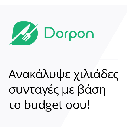
Ανακάλυψε χιλιάδες
συνταγές με βάση
Clear
το budget σου!
Γεια σου! 👋
Είμαι ο βοηθός του Dorpon. Πώς