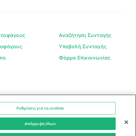
Είμαι ο βοηθός του Dorpon. Πώς
μπορώ να σε βοηθήσω σήμερα;
ατοφάγους
Αναζήτηση Συνταγής
τοφάγους
Υποβολή Συνταγής
ans
Φόρμα Επικοινωνίας
Ρυθμίσεις για τα cookies
Ο βοηθός μπορεί να κάνει λάθη — ελέγξτε τις συνταγές.
Προστασία Προσωπικών Δεδομένων
Όροι Xρήσης
Απόρριψη όλων