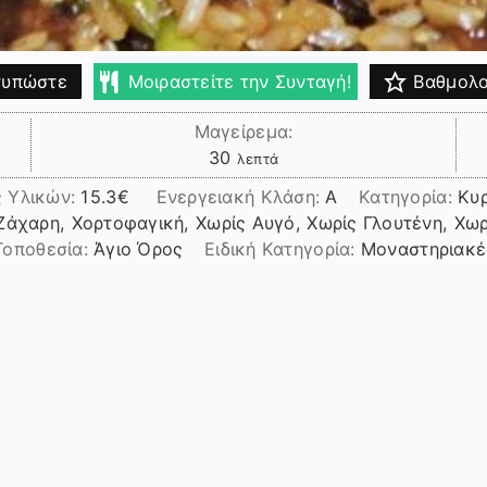
υπώστε
Μοιραστείτε την Συνταγή!
Βαθμολο
Μαγείρεμα:
λεπτά
30
λεπτά
ς Υλικών:
15.3
Ενεργειακή Κλάση:
A
Κατηγορία:
Κυ
Ζάχαρη, Χορτοφαγική, Χωρίς Αυγό, Χωρίς Γλουτένη, Χω
Τοποθεσία:
Άγιο Όρος
Ειδική Κατηγορία:
Μοναστηριακές