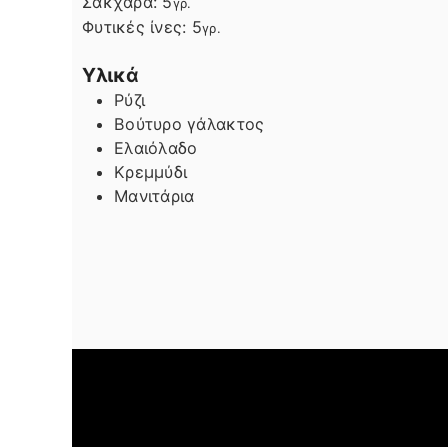
Σάκχαρα:
5
γρ.
Φυτικές ίνες:
5
γρ.
Υλικά
Ρύζι
Βούτυρο γάλακτος
Ελαιόλαδο
Κρεμμύδι
Μανιτάρια