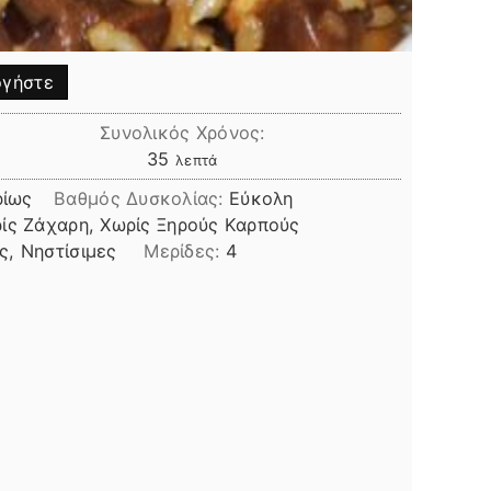
γήστε
Συνολικός Χρόνος:
λεπτά
35
λεπτά
ρίως
Βαθμός Δυσκολίας:
Εύκολη
ρίς Ζάχαρη, Χωρίς Ξηρούς Καρπούς
, Νηστίσιμες
Μερίδες:
4