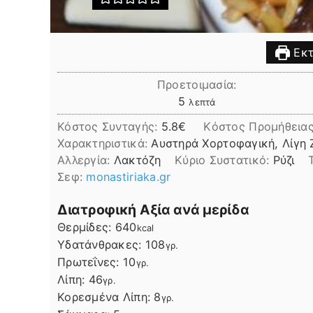
Εκτ
Προετοιμασία:
λεπτά
5
λεπτά
Κόστος Συνταγής:
5.8€
Kόστος Προμήθεια
Χαρακτηριστικά:
Αυστηρά Χορτοφαγική, Λίγη 
Αλλεργία:
Λακτόζη
Kύριο Συστατικό:
Ρύζι
Σεφ:
monastiriaka.gr
Διατροφική Αξία ανά μερίδα
Θερμίδες:
640
kcal
Υδατάνθρακες:
108
γρ.
Πρωτεΐνες:
10
γρ.
Λίπη
Λίπη:
46
γρ.
Κορεσμένα Λίπη:
8
γρ.