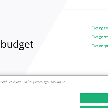
Για κρε
Για χορ
 budget
Για veg
ωστά, να εξατομικεύουμε περιεχόμενο και να