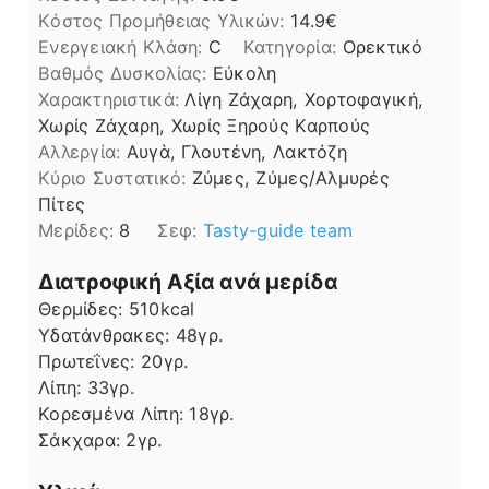
Kόστος Προμήθειας Υλικών:
14.9
Ενεργειακή Κλάση:
C
Κατηγορία:
Ορεκτικό
Βαθμός Δυσκολίας:
Εύκολη
Χαρακτηριστικά:
Λίγη Ζάχαρη, Χορτοφαγική,
Χωρίς Ζάχαρη, Χωρίς Ξηρούς Καρπούς
Αλλεργία:
Αυγὰ, Γλουτένη, Λακτόζη
Kύριο Συστατικό:
Ζύμες, Ζύμες/Αλμυρές
Πίτες
Μερίδες:
8
Σεφ:
Tasty-guide team
Διατροφική Αξία ανά μερίδα
Θερμίδες:
510
kcal
Υδατάνθρακες:
48
γρ.
Πρωτεΐνες:
20
γρ.
Λίπη
Λίπη:
33
γρ.
Κορεσμένα Λίπη:
18
γρ.
Σάκχαρα:
2
γρ.