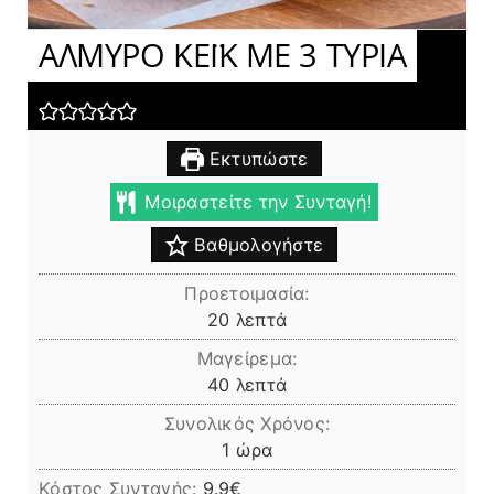
ΑΛΜΥΡΟ ΚΕΪΚ ΜΕ 3 ΤΥΡΙΑ
Εκτυπώστε
Μοιραστείτε την Συνταγή!
Βαθμολογήστε
Προετοιμασία:
λεπτά
20
λεπτά
Μαγείρεμα:
λεπτά
40
λεπτά
Συνολικός Χρόνος:
ώρα
1
ώρα
Κόστος Συνταγής:
9.9€