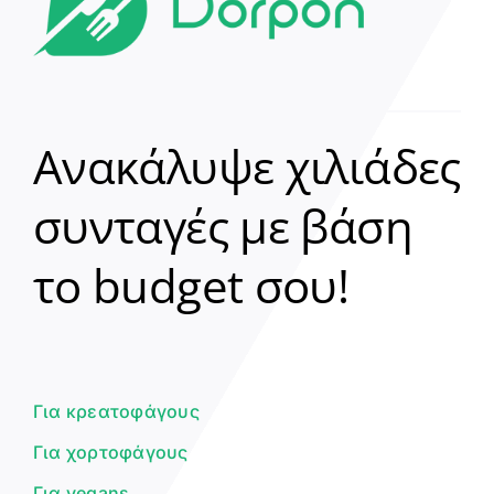
Ανακάλυψε χιλιάδες
συνταγές με βάση
Clear
το budget σου!
Γεια σου! 👋
Είμαι ο βοηθός του Dorpon. Πώς
μπορώ να σε βοηθήσω σήμερα;
Για κρεατοφάγους
Για χορτοφάγους
Για vegans