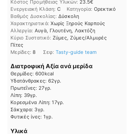
Kόστος Προμήθειας Υλικών:
23.5
Ενεργειακή Κλάση:
C
Κατηγορία:
Ορεκτικό
Βαθμός Δυσκολίας:
Δύσκολη
Χαρακτηριστικά:
Χωρίς Ξηρούς Καρπούς
Αλλεργία:
Αυγὰ, Γλουτένη, Λακτόζη
Kύριο Συστατικό:
Ζύμες, Ζύμες/Αλμυρές
Πίτες
Μερίδες:
8
Σεφ:
Tasty-guide team
Διατροφική Αξία ανά μερίδα
Θερμίδες:
600
kcal
Υδατάνθρακες:
62
γρ.
Πρωτεΐνες:
27
γρ.
Λίπη
Λίπη:
39
γρ.
Κορεσμένα Λίπη:
17
γρ.
Σάκχαρα:
3
γρ.
Φυτικές ίνες:
1
γρ.
Υλικά