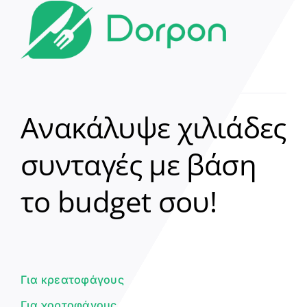
Ανακάλυψε χιλιάδες
συνταγές με βάση
Clear
το budget σου!
Γεια σου! 👋
Είμαι ο βοηθός του Dorpon. Πώς
μπορώ να σε βοηθήσω σήμερα;
Για κρεατοφάγους
Για χορτοφάγους