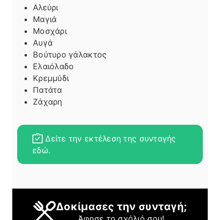
Αλεύρι
Μαγιά
Μοσχάρι
Αυγά
Βούτυρο γάλακτος
Ελαιόλαδο
Κρεμμύδι
Πατάτα
Ζάχαρη
Δείτε την εκτέλεση της συνταγής
εδώ.
Δοκίμασες την συνταγή;
Άφησε το σχόλιό σου!