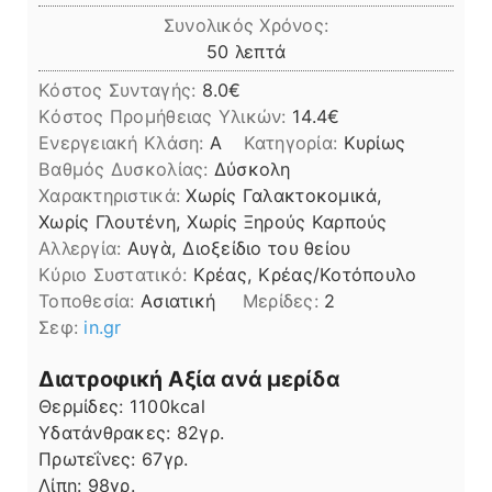
Συνολικός Χρόνος:
λεπτά
50
λεπτά
Κόστος Συνταγής:
8.0€
Kόστος Προμήθειας Υλικών:
14.4
Ενεργειακή Κλάση:
A
Κατηγορία:
Κυρίως
Βαθμός Δυσκολίας:
Δύσκολη
Χαρακτηριστικά:
Χωρίς Γαλακτοκομικά,
Χωρίς Γλουτένη, Χωρίς Ξηρούς Καρπούς
Αλλεργία:
Αυγὰ, Διοξείδιο του θείου
Kύριο Συστατικό:
Κρέας, Κρέας/Κοτόπουλο
Τοποθεσία:
Ασιατική
Μερίδες:
2
Σεφ:
in.gr
Διατροφική Αξία ανά μερίδα
Θερμίδες:
1100
kcal
Υδατάνθρακες:
82
γρ.
Πρωτεΐνες:
67
γρ.
Λίπη
Λίπη:
98
γρ.