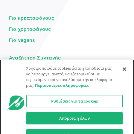
Είμαι ο βοηθός του Dorpon. Πώς
μπορώ να σε βοηθήσω σήμερα;
Για κρεατοφάγους
Για χορτοφάγους
Για vegans
Αναζήτηση Συνταγής
Χρησιμοποιούμε cookies ώστε η τοποθεσία μας
Υποβολή Συνταγής
να λειτουργεί σωστά, να εξατομικεύουμε
περιεχόμενο και να αναλύουμε την κυκλοφορία
Φόρμα Επικοινωνίας
μας.
Περισσότερες πληροφορίες
Ρυθμίσεις για τα cookies
© Dorpon • Μηχανή αναζήτησης για …καλοφαγάδες!
Ο βοηθός μπορεί να κάνει λάθη — ελέγξτε τις συνταγές.
Απόρριψη όλων
Προστασία Προσωπικών Δεδομένων
Όροι Xρήσης