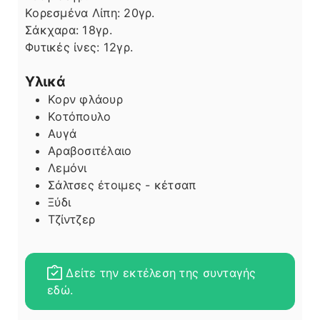
Κορεσμένα Λίπη:
20
γρ.
Σάκχαρα:
18
γρ.
Φυτικές ίνες:
12
γρ.
Υλικά
Κορν φλάουρ
Κοτόπουλο
Αυγά
Αραβοσιτέλαιο
Λεμόνι
Σάλτσες έτοιμες - κέτσαπ
Ξύδι
Τζίντζερ
Δείτε την εκτέλεση της συνταγής
εδώ.