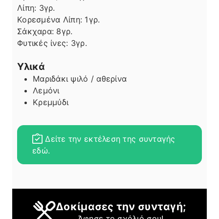
Λίπη
Λίπη:
3
γρ.
Κορεσμένα Λίπη:
1
γρ.
Σάκχαρα:
8
γρ.
Φυτικές ίνες:
3
γρ.
Υλικά
Μαριδάκι ψιλό / αθερίνα
Λεμόνι
Κρεμμύδι
Δείτε την εκτέλεση της συνταγής
εδώ.
Δοκίμασες την συνταγή;
Άφησε το σχόλιό σου!