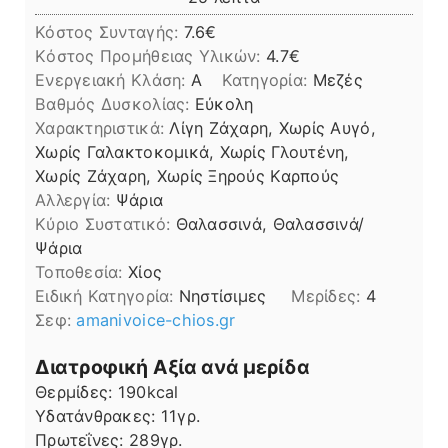
Κόστος Συνταγής:
7.6€
Kόστος Προμήθειας Υλικών:
4.7
Ενεργειακή Κλάση:
A
Κατηγορία:
Μεζές
Βαθμός Δυσκολίας:
Εύκολη
Χαρακτηριστικά:
Λίγη Ζάχαρη, Χωρίς Αυγό,
Χωρίς Γαλακτοκομικά, Χωρίς Γλουτένη,
Χωρίς Ζάχαρη, Χωρίς Ξηρούς Καρπούς
Αλλεργία:
Ψάρια
Kύριο Συστατικό:
Θαλασσινά, Θαλασσινά/
Ψάρια
Τοποθεσία:
Χίος
Ειδική Κατηγορία:
Νηστίσιμες
Μερίδες:
4
Σεφ:
amanivoice-chios.gr
Διατροφική Αξία ανά μερίδα
Θερμίδες:
190
kcal
Υδατάνθρακες:
11
γρ.
Πρωτεΐνες:
289
γρ.