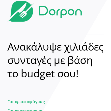
Ανακάλυψε χιλιάδες
συνταγές με βάση
Clear
το budget σου!
Γεια σου! 👋
Είμαι ο βοηθός του Dorpon. Πώς
μπορώ να σε βοηθήσω σήμερα;
Για κρεατοφάγους
Για χορτοφάγους