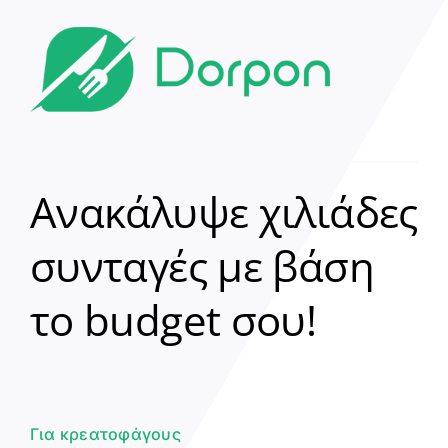
Ανακάλυψε χιλιάδες
συνταγές με βάση
Clear
το budget σου!
Γεια σου! 👋
Είμαι ο βοηθός του Dorpon. Πώς
μπορώ να σε βοηθήσω σήμερα;
Για κρεατοφάγους