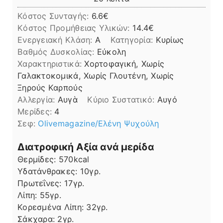
Κόστος Συνταγής:
6.6€
Kόστος Προμήθειας Υλικών:
14.4
Ενεργειακή Κλάση:
A
Κατηγορία:
Κυρίως
Βαθμός Δυσκολίας:
Εύκολη
Χαρακτηριστικά:
Χορτοφαγική, Χωρίς
Γαλακτοκομικά, Χωρίς Γλουτένη, Χωρίς
Ξηρούς Καρπούς
Αλλεργία:
Αυγὰ
Kύριο Συστατικό:
Αυγό
Μερίδες:
4
Σεφ:
Olivemagazine/Ελένη Ψυχούλη
Διατροφική Αξία ανά μερίδα
Θερμίδες:
570
kcal
Υδατάνθρακες:
10
γρ.
Πρωτεΐνες:
17
γρ.
Λίπη
Λίπη:
55
γρ.
Κορεσμένα Λίπη:
32
γρ.
Σάκχαρα:
2
γρ.