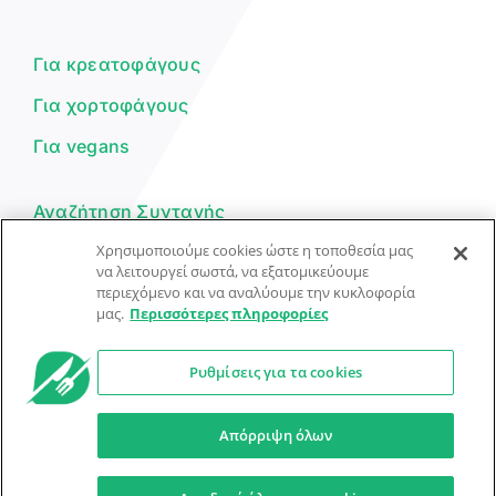
Είμαι ο βοηθός του Dorpon. Πώς
μπορώ να σε βοηθήσω σήμερα;
Για κρεατοφάγους
Για χορτοφάγους
Για vegans
Αναζήτηση Συνταγής
Χρησιμοποιούμε cookies ώστε η τοποθεσία μας
Υποβολή Συνταγής
να λειτουργεί σωστά, να εξατομικεύουμε
περιεχόμενο και να αναλύουμε την κυκλοφορία
Φόρμα Επικοινωνίας
μας.
Περισσότερες πληροφορίες
Ρυθμίσεις για τα cookies
© Dorpon • Μηχανή αναζήτησης για …καλοφαγάδες!
Ο βοηθός μπορεί να κάνει λάθη — ελέγξτε τις συνταγές.
Απόρριψη όλων
Προστασία Προσωπικών Δεδομένων
Όροι Xρήσης