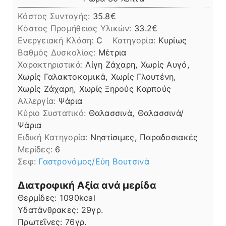
Κόστος Συνταγής:
35.8€
Kόστος Προμήθειας Υλικών:
33.2
Ενεργειακή Κλάση:
C
Κατηγορία:
Κυρίως
Βαθμός Δυσκολίας:
Μέτρια
Χαρακτηριστικά:
Λίγη Ζάχαρη, Χωρίς Αυγό,
Χωρίς Γαλακτοκομικά, Χωρίς Γλουτένη,
Χωρίς Ζάχαρη, Χωρίς Ξηρούς Καρπούς
Αλλεργία:
Ψάρια
Kύριο Συστατικό:
Θαλασσινά, Θαλασσινά/
Ψάρια
Ειδική Κατηγορία:
Νηστίσιμες, Παραδοσιακές
Μερίδες:
6
Σεφ:
Γαστρονόμος/Εύη Βουτσινά
Διατροφική Αξία ανά μερίδα
Θερμίδες:
1090
kcal
Υδατάνθρακες:
29
γρ.
Πρωτεΐνες:
76
γρ.