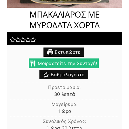
ΜΠΑΚΑΛΙΑΡΟΣ ΜΕ
ΜΥΡΩΔΑΤΑ ΧΟΡΤΑ
Εκτυπώστε
Μοιραστείτε την Συνταγή!
Βαθμολογήστε
Προετοιμασία:
λεπτά
30
λεπτά
Μαγείρεμα:
ώρα
1
ώρα
Συνολικός Χρόνος:
ώρα
λεπτά
1
ώρα
30
λεπτά