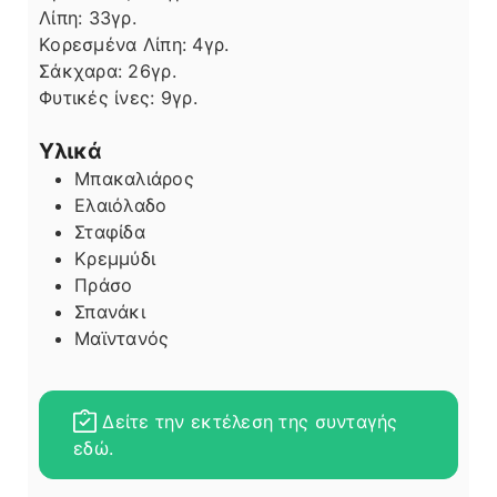
Λίπη
Λίπη:
33
γρ.
Κορεσμένα Λίπη:
4
γρ.
Σάκχαρα:
26
γρ.
Φυτικές ίνες:
9
γρ.
Υλικά
Μπακαλιάρος
Ελαιόλαδο
Σταφίδα
Κρεμμύδι
Πράσο
Σπανάκι
Μαϊντανός
Δείτε την εκτέλεση της συνταγής
εδώ.