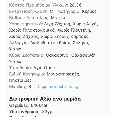
Kόστος Προμήθειας Υλικών:
28.3
Ενεργειακή Κλάση:
C
Κατηγορία:
Κυρίως
Βαθμός Δυσκολίας:
Μέτρια
Χαρακτηριστικά:
Λίγη Ζάχαρη, Χωρίς Αυγό,
Χωρίς Γαλακτοκομικά, Χωρίς Γλουτένη,
Χωρίς Ζάχαρη, Χωρίς Ξηρούς Καρπούς
Αλλεργία:
Διοξείδιο του θείου, Σέληνο,
Ψάρια
Kύριο Συστατικό:
Θαλασσινά, Θαλασσινά/
Ψάρια
Τοποθεσία:
Άγιο Όρος
Ειδική Κατηγορία:
Μοναστηριακές,
Νηστίσιμες
Μερίδες:
8
Σεφ:
monastiriaka.gr
Διατροφική Αξία ανά μερίδα
Θερμίδες:
640
kcal
Υδατάνθρακες:
33
γρ.