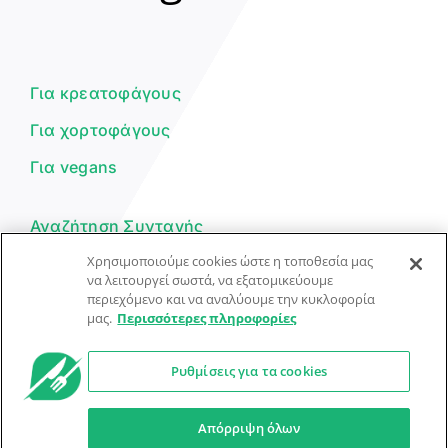
Γεια σου! 👋
Είμαι ο βοηθός του Dorpon. Πώς
μπορώ να σε βοηθήσω σήμερα;
Για κρεατοφάγους
Για χορτοφάγους
Για vegans
Αναζήτηση Συνταγής
Χρησιμοποιούμε cookies ώστε η τοποθεσία μας
Υποβολή Συνταγής
να λειτουργεί σωστά, να εξατομικεύουμε
περιεχόμενο και να αναλύουμε την κυκλοφορία
Φόρμα Επικοινωνίας
μας.
Περισσότερες πληροφορίες
Ρυθμίσεις για τα cookies
© Dorpon • Μηχανή αναζήτησης για …καλοφαγάδες!
Ο βοηθός μπορεί να κάνει λάθη — ελέγξτε τις συνταγές.
Απόρριψη όλων