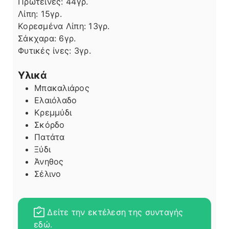
Πρωτεΐνες:
44
γρ.
Λίπη
Λίπη:
15
γρ.
Κορεσμένα Λίπη:
13
γρ.
Σάκχαρα:
6
γρ.
Φυτικές ίνες:
3
γρ.
Υλικά
Μπακαλιάρος
Ελαιόλαδο
Κρεμμύδι
Σκόρδο
Πατάτα
Ξύδι
Άνηθος
Σέλινο
Δείτε την εκτέλεση της συνταγής
εδώ.