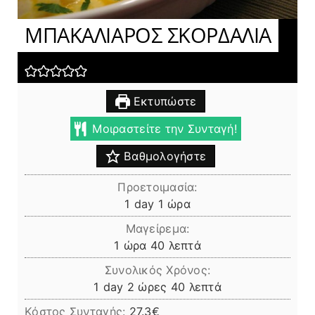
ΜΠΑΚΑΛΙΑΡΟΣ ΣΚΟΡΔΑΛΙΑ
Εκτυπώστε
Μοιραστείτε την Συνταγή!
Βαθμολογήστε
Προετοιμασία:
day
ώρα
1
day
1
ώρα
Μαγείρεμα:
ώρα
λεπτά
1
ώρα
40
λεπτά
Συνολικός Χρόνος:
day
ώρες
λεπτά
1
day
2
ώρες
40
λεπτά
Κόστος Συνταγής:
27.3€