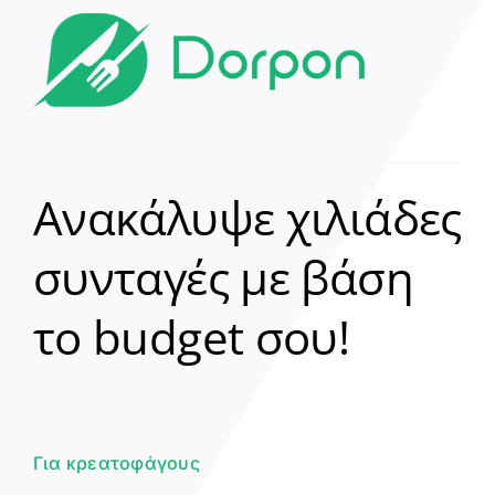
Ανακάλυψε χιλιάδες
συνταγές με βάση
Clear
το budget σου!
Γεια σου! 👋
Είμαι ο βοηθός του Dorpon. Πώς
μπορώ να σε βοηθήσω σήμερα;
Για κρεατοφάγους