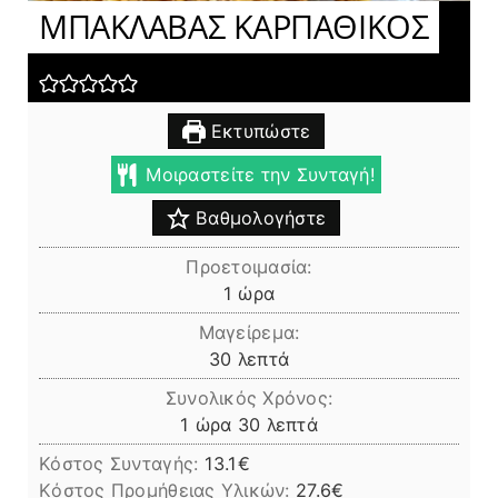
ΜΠΑΚΛΑΒΑΣ ΚΑΡΠΑΘΙΚΟΣ
Εκτυπώστε
Μοιραστείτε την Συνταγή!
Βαθμολογήστε
Προετοιμασία:
ώρα
1
ώρα
Μαγείρεμα:
λεπτά
30
λεπτά
Συνολικός Χρόνος:
ώρα
λεπτά
1
ώρα
30
λεπτά
Κόστος Συνταγής:
13.1€
Kόστος Προμήθειας Υλικών:
27.6