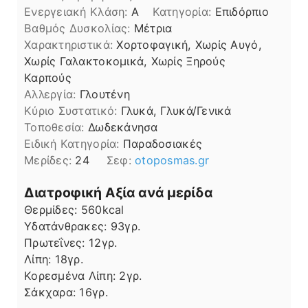
Ενεργειακή Κλάση:
A
Κατηγορία:
Επιδόρπιο
Βαθμός Δυσκολίας:
Μέτρια
Χαρακτηριστικά:
Χορτοφαγική, Χωρίς Αυγό,
Χωρίς Γαλακτοκομικά, Χωρίς Ξηρούς
Καρπούς
Αλλεργία:
Γλουτένη
Kύριο Συστατικό:
Γλυκά, Γλυκά/Γενικά
Τοποθεσία:
Δωδεκάνησα
Ειδική Κατηγορία:
Παραδοσιακές
Μερίδες:
24
Σεφ:
otoposmas.gr
Διατροφική Αξία ανά μερίδα
Θερμίδες:
560
kcal
Υδατάνθρακες:
93
γρ.
Πρωτεΐνες:
12
γρ.
Λίπη
Λίπη:
18
γρ.
Κορεσμένα Λίπη:
2
γρ.
Σάκχαρα:
16
γρ.