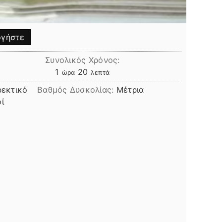
γήστε
Συνολικός Χρόνος:
ώρα
λεπτά
1
20
ώρα
λεπτά
εκτικό
Βαθμός Δυσκολίας:
Μέτρια
ί