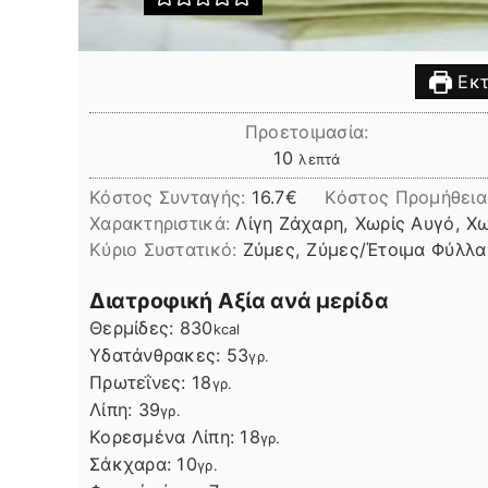
Εκτ
Προετοιμασία:
λεπτά
10
λεπτά
Κόστος Συνταγής:
16.7€
Kόστος Προμήθεια
Χαρακτηριστικά:
Λίγη Ζάχαρη, Χωρίς Αυγό, Χ
Kύριο Συστατικό:
Ζύμες, Ζύμες/Έτοιμα Φύλλα
Διατροφική Αξία ανά μερίδα
Θερμίδες:
830
kcal
Υδατάνθρακες:
53
γρ.
Πρωτεΐνες:
18
γρ.
Λίπη
Λίπη:
39
γρ.
Κορεσμένα Λίπη:
18
γρ.
Σάκχαρα:
10
γρ.