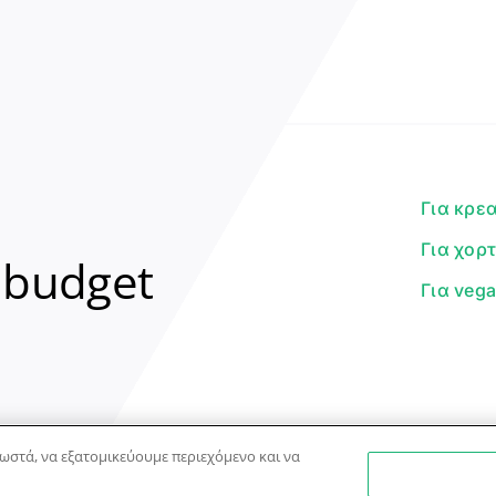
Για κρε
Για χορ
 budget
Για veg
ωστά, να εξατομικεύουμε περιεχόμενο και να