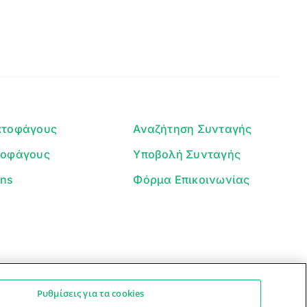
Γεια σου! 👋
Είμαι ο βοηθός του Dorpon. Πώς
μπορώ να σε βοηθήσω σήμερα;
ατοφάγους
Αναζήτηση Συνταγής
τοφάγους
Υποβολή Συνταγής
ans
Φόρμα Επικοινωνίας
Ρυθμίσεις για τα cookies