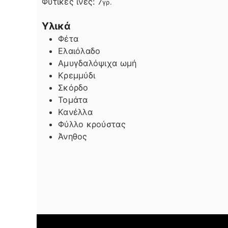
Φυτικές ίνες:
7
γρ.
Υλικά
Φέτα
Ελαιόλαδο
Αμυγδαλόψιχα ωμή
Κρεμμύδι
Σκόρδο
Τομάτα
Κανέλλα
Φύλλο κρούστας
Άνηθος