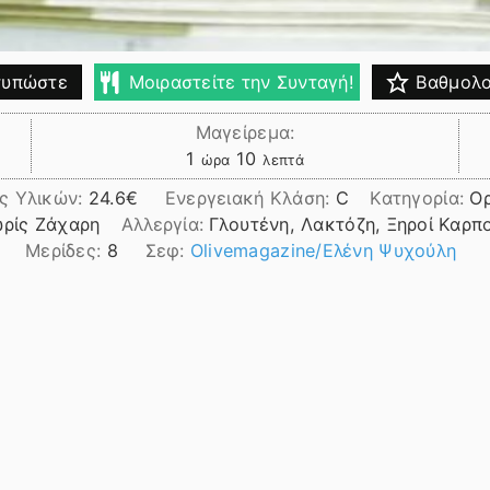
υπώστε
Μοιραστείτε την Συνταγή!
Βαθμολο
Μαγείρεμα:
ώρα
λεπτά
1
10
ώρα
λεπτά
ς Υλικών:
24.6
Ενεργειακή Κλάση:
C
Κατηγορία:
Ορ
ωρίς Ζάχαρη
Αλλεργία:
Γλουτένη, Λακτόζη, Ξηροί Καρπο
Μερίδες:
8
Σεφ:
Olivemagazine/Ελένη Ψυχούλη