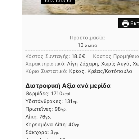
Εκτ
Προετοιμασία:
λεπτά
10
λεπτά
Κόστος Συνταγής:
18.6€
Kόστος Προμήθεια
Χαρακτηριστικά:
Λίγη Ζάχαρη, Χωρίς Αυγό, Χ
Kύριο Συστατικό:
Κρέας, Κρέας/Κοτόπουλο
Διατροφική Αξία ανά μερίδα
Θερμίδες:
1710
kcal
Υδατάνθρακες:
131
γρ.
Πρωτεΐνες:
98
γρ.
Λίπη
Λίπη:
76
γρ.
Κορεσμένα Λίπη:
40
γρ.
Σάκχαρα:
3
γρ.