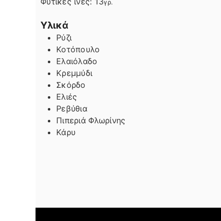
Φυτικές ίνες:
13
γρ.
Υλικά
Ρύζι
Κοτόπουλο
Ελαιόλαδο
Κρεμμύδι
Σκόρδο
Ελιές
Ρεβύθια
Πιπεριά Φλωρίνης
Κάρυ