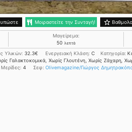
υπώστε
Μοιραστείτε την Συνταγή!
Βαθμολο
Μαγείρεμα:
λεπτά
50
λεπτά
ς Υλικών:
32.3
Ενεργειακή Κλάση:
C
Κατηγορία:
Κ
ωρίς Γαλακτοκομικά, Χωρίς Γλουτένη, Χωρίς Ζάχαρη, Χω
Μερίδες:
4
Σεφ:
Οlivemagazine/Γιώργος Δημητρακόπ