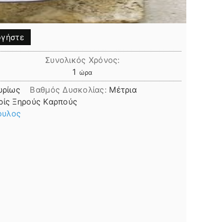
γήστε
Συνολικός Χρόνος:
ώρα
1
ώρα
υρίως
Βαθμός Δυσκολίας:
Μέτρια
ρίς Ξηρούς Καρπούς
ουλος