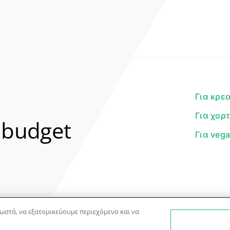
Για κρε
Για χορ
 budget
Για veg
ωστά, να εξατομικεύουμε περιεχόμενο και να