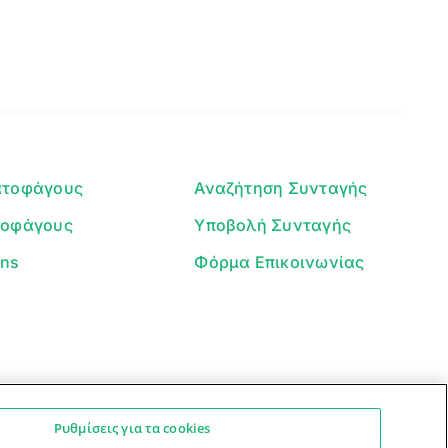
Γεια σου! 👋
Είμαι ο βοηθός του Dorpon. Πώς
μπορώ να σε βοηθήσω σήμερα;
ατοφάγους
Αναζήτηση Συνταγής
τοφάγους
Υποβολή Συνταγής
ans
Φόρμα Επικοινωνίας
Ρυθμίσεις για τα cookies