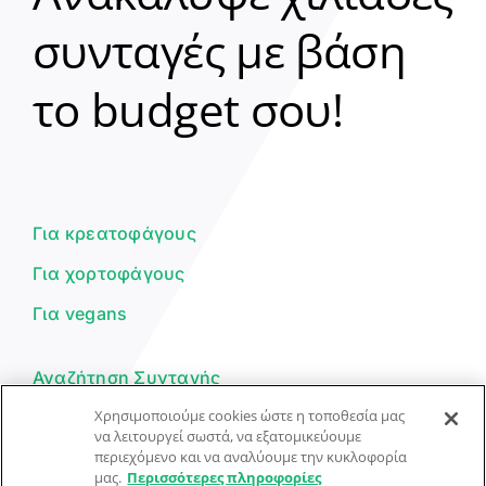
συνταγές με βάση
Clear
το budget σου!
Γεια σου! 👋
Είμαι ο βοηθός του Dorpon. Πώς
μπορώ να σε βοηθήσω σήμερα;
Για κρεατοφάγους
Για χορτοφάγους
Για vegans
Αναζήτηση Συνταγής
Χρησιμοποιούμε cookies ώστε η τοποθεσία μας
Υποβολή Συνταγής
να λειτουργεί σωστά, να εξατομικεύουμε
περιεχόμενο και να αναλύουμε την κυκλοφορία
Φόρμα Επικοινωνίας
μας.
Περισσότερες πληροφορίες