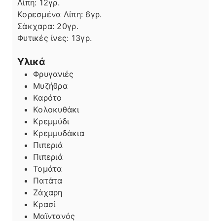
Λίπη
Λίπη:
12
γρ.
Κορεσμένα Λίπη:
6
γρ.
Σάκχαρα:
20
γρ.
Φυτικές ίνες:
13
γρ.
Υλικά
Φρυγανιές
Μυζήθρα
Καρότο
Κολοκυθάκι
Κρεμμύδι
Κρεμμυδάκια
Πιπεριά
Πιπεριά
Τομάτα
Πατάτα
Ζάχαρη
Κρασί
Μαϊντανός