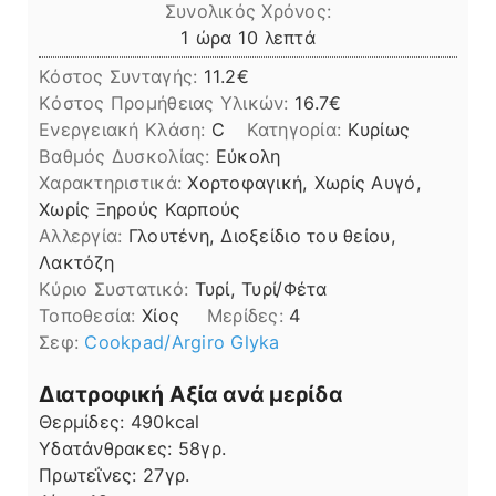
Συνολικός Χρόνος:
ώρα
λεπτά
1
ώρα
10
λεπτά
Κόστος Συνταγής:
11.2€
Kόστος Προμήθειας Υλικών:
16.7
Ενεργειακή Κλάση:
C
Κατηγορία:
Κυρίως
Βαθμός Δυσκολίας:
Εύκολη
Χαρακτηριστικά:
Χορτοφαγική, Χωρίς Αυγό,
Χωρίς Ξηρούς Καρπούς
Αλλεργία:
Γλουτένη, Διοξείδιο του θείου,
Λακτόζη
Kύριο Συστατικό:
Τυρί, Τυρί/Φέτα
Τοποθεσία:
Χίος
Μερίδες:
4
Σεφ:
Cookpad/Argiro Glyka
Διατροφική Αξία ανά μερίδα
Θερμίδες:
490
kcal
Υδατάνθρακες:
58
γρ.
Πρωτεΐνες:
27
γρ.