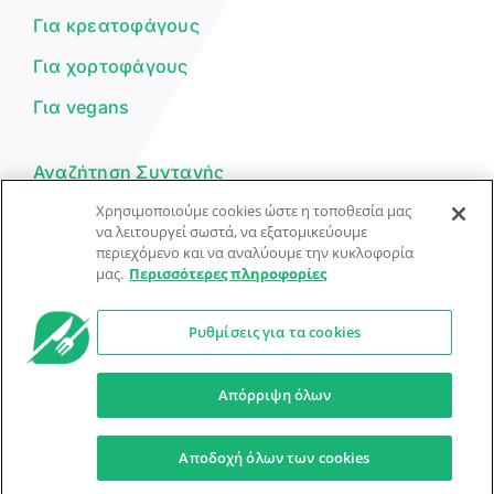
Για κρεατοφάγους
Για χορτοφάγους
Για vegans
Αναζήτηση Συνταγής
Χρησιμοποιούμε cookies ώστε η τοποθεσία μας
Υποβολή Συνταγής
να λειτουργεί σωστά, να εξατομικεύουμε
περιεχόμενο και να αναλύουμε την κυκλοφορία
Φόρμα Επικοινωνίας
μας.
Περισσότερες πληροφορίες
Ρυθμίσεις για τα cookies
© Dorpon • Μηχανή αναζήτησης για …καλοφαγάδες!
Ο βοηθός μπορεί να κάνει λάθη — ελέγξτε τις συνταγές.
Απόρριψη όλων
Προστασία Προσωπικών Δεδομένων
Όροι Xρήσης
Αποδοχή όλων των cookies