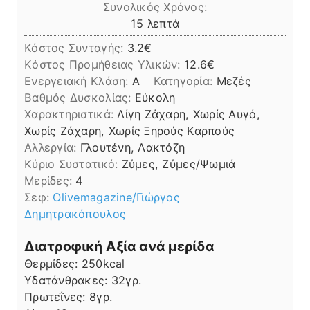
Συνολικός Χρόνος:
λεπτά
15
λεπτά
Κόστος Συνταγής:
3.2€
Kόστος Προμήθειας Υλικών:
12.6
Ενεργειακή Κλάση:
A
Κατηγορία:
Μεζές
Βαθμός Δυσκολίας:
Εύκολη
Χαρακτηριστικά:
Λίγη Ζάχαρη, Χωρίς Αυγό,
Χωρίς Ζάχαρη, Χωρίς Ξηρούς Καρπούς
Αλλεργία:
Γλουτένη, Λακτόζη
Kύριο Συστατικό:
Ζύμες, Ζύμες/Ψωμιά
Μερίδες:
4
Σεφ:
Οlivemagazine/Γιώργος
Δημητρακόπουλος
Διατροφική Αξία ανά μερίδα
Θερμίδες:
250
kcal
Υδατάνθρακες:
32
γρ.
Πρωτεΐνες:
8
γρ.