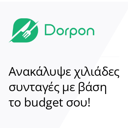
Ανακάλυψε χιλιάδες
συνταγές με βάση
Clear
το budget σου!
Γεια σου! 👋
Είμαι ο βοηθός του Dorpon. Πώς
μπορώ να σε βοηθήσω σήμερα;