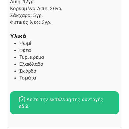
Λίπη
Λίπη:
12
γρ.
Κορεσμένα Λίπη:
26
γρ.
Σάκχαρα:
5
γρ.
Φυτικές ίνες:
3
γρ.
Υλικά
Ψωμί
Φέτα
Τυρί κρέμα
Ελαιόλαδο
Σκόρδο
Τομάτα
Δείτε την εκτέλεση της συνταγής
εδώ.