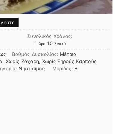
γήστε
Συνολικός Χρόνος:
ώρα
λεπτά
1
10
ώρα
λεπτά
ίως
Βαθμός Δυσκολίας:
Μέτρια
ά, Χωρίς Ζάχαρη, Χωρίς Ξηρούς Καρπούς
τηγορία:
Νηστίσιμες
Μερίδες:
8