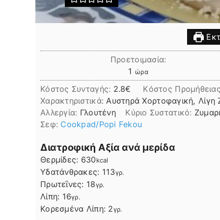
Εκτ
Προετοιμασία:
ώρα
1
ώρα
Κόστος Συνταγής:
2.8€
Kόστος Προμήθεια
Χαρακτηριστικά:
Αυστηρά Χορτοφαγική, Λίγη 
Αλλεργία:
Γλουτένη
Kύριο Συστατικό:
Ζυμαρ
Σεφ:
Cookpad/Popi Fekou
Διατροφική Αξία ανά μερίδα
Θερμίδες:
630
kcal
Υδατάνθρακες:
113
γρ.
Πρωτεΐνες:
18
γρ.
Λίπη
Λίπη:
16
γρ.
Κορεσμένα Λίπη:
2
γρ.