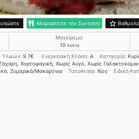
υπώστε
Μοιραστείτε την Συνταγή!
Βαθμολο
Μαγείρεμα:
λεπτά
10
λεπτά
ς Υλικών:
9.7
Ενεργειακή Κλάση:
A
Κατηγορία:
Κυρ
Ζάχαρη, Χορτοφαγική, Χωρίς Αυγό, Χωρίς Γαλακτοκομικ
ικά, Ζυμαρικά/Μακαρόνια
Τοποθεσία:
Χίος
Ειδική Κα