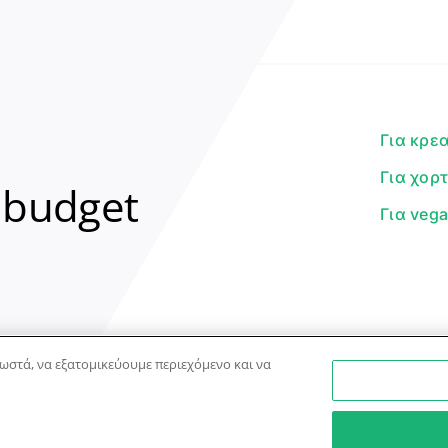
Για κρε
Για χορ
 budget
Για veg
ωστά, να εξατομικεύουμε περιεχόμενο και να