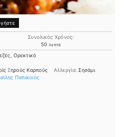
γήστε
Συνολικός Χρόνος:
λεπτά
50
λεπτά
εζές, Ορεκτικό
ρίς Ξηρούς Καρπούς
Αλλεργία:
Σησάμι
σίλης Παπικινός