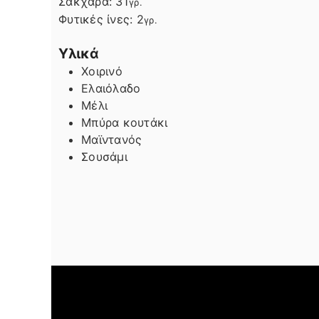
Σάκχαρα:
31
γρ.
Φυτικές ίνες:
2
γρ.
Υλικά
Χοιρινό
Ελαιόλαδο
Μέλι
Μπύρα κουτάκι
Μαϊντανός
Σουσάμι