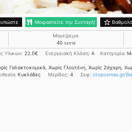
υπώστε
Μοιραστείτε την Συνταγή!
Βαθμολο
Μαγείρεμα:
λεπτά
40
λεπτά
ς Υλικών:
22.0
Ενεργειακή Κλάση:
A
Κατηγορία:
Μ
ωρίς Γαλακτοκομικά, Χωρίς Γλουτένη, Χωρίς Ζάχαρη, Χω
οθεσία:
Κυκλάδες
Μερίδες:
4
Σεφ:
otoposmas.gr/Βα