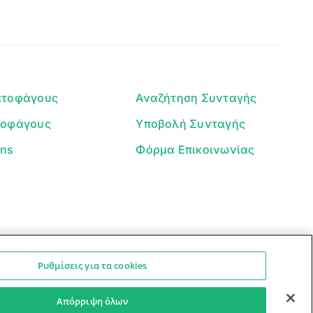
Γεια σου! 👋
Είμαι ο βοηθός του Dorpon. Πώς
μπορώ να σε βοηθήσω σήμερα;
ατοφάγους
Αναζήτηση Συνταγής
τοφάγους
Υποβολή Συνταγής
ans
Φόρμα Επικοινωνίας
Ρυθμίσεις για τα cookies
Ο βοηθός μπορεί να κάνει λάθη — ελέγξτε τις συνταγές.
Προστασία Προσωπικών Δεδομένων
Όροι Xρήσης
Απόρριψη όλων