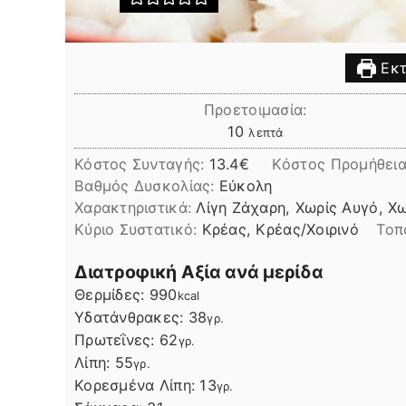
Εκτ
Προετοιμασία:
λεπτά
10
λεπτά
Κόστος Συνταγής:
13.4€
Kόστος Προμήθεια
Βαθμός Δυσκολίας:
Εύκολη
Χαρακτηριστικά:
Λίγη Ζάχαρη, Χωρίς Αυγό, Χ
Kύριο Συστατικό:
Κρέας, Κρέας/Χοιρινό
Τοπ
Διατροφική Αξία ανά μερίδα
Θερμίδες:
990
kcal
Υδατάνθρακες:
38
γρ.
Πρωτεΐνες:
62
γρ.
Λίπη
Λίπη:
55
γρ.
Κορεσμένα Λίπη:
13
γρ.