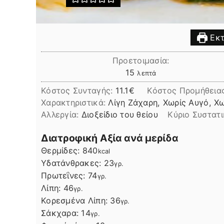
Εκτ
Προετοιμασία:
λεπτά
15
λεπτά
Κόστος Συνταγής:
11.1€
Kόστος Προμήθεια
Χαρακτηριστικά:
Λίγη Ζάχαρη, Χωρίς Αυγό, Χ
Αλλεργία:
Διοξείδιο του θείου
Kύριο Συστατ
Διατροφική Αξία ανά μερίδα
Θερμίδες:
840
kcal
Υδατάνθρακες:
23
γρ.
Πρωτεΐνες:
74
γρ.
Λίπη
Λίπη:
46
γρ.
Κορεσμένα Λίπη:
36
γρ.
Σάκχαρα:
14
γρ.