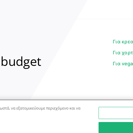
Για κρε
Για χορ
 budget
Για veg
ωστά, να εξατομικεύουμε περιεχόμενο και να