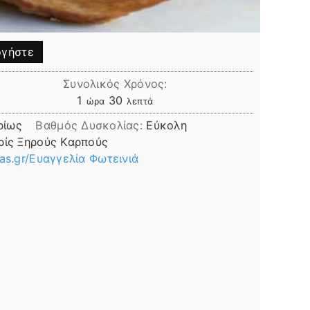
γήστε
Συνολικός Χρόνος:
ώρα
λεπτά
1
30
ώρα
λεπτά
ρίως
Βαθμός Δυσκολίας:
Εύκολη
ρίς Ξηρούς Καρπούς
s.gr/Ευαγγελία Φωτεινιά