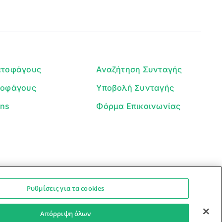
Γεια σου! 👋
Είμαι ο βοηθός του Dorpon. Πώς
μπορώ να σε βοηθήσω σήμερα;
ατοφάγους
Αναζήτηση Συνταγής
τοφάγους
Υποβολή Συνταγής
ans
Φόρμα Επικοινωνίας
Ρυθμίσεις για τα cookies
Ο βοηθός μπορεί να κάνει λάθη — ελέγξτε τις συνταγές.
Προστασία Προσωπικών Δεδομένων
Όροι Xρήσης
Απόρριψη όλων