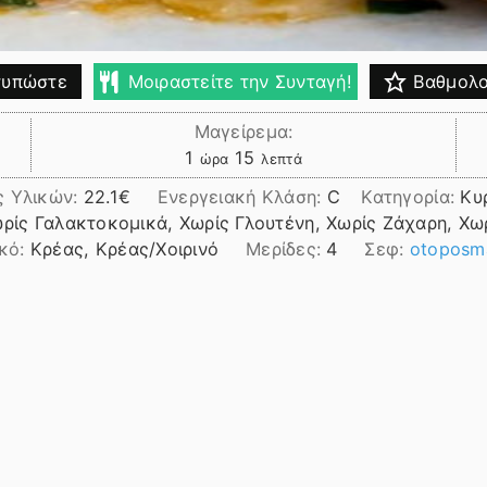
υπώστε
Μοιραστείτε την Συνταγή!
Βαθμολο
Μαγείρεμα:
ώρα
λεπτά
1
15
ώρα
λεπτά
ς Υλικών:
22.1
Ενεργειακή Κλάση:
C
Κατηγορία:
Κυ
ωρίς Γαλακτοκομικά, Χωρίς Γλουτένη, Χωρίς Ζάχαρη, Χω
ικό:
Κρέας, Κρέας/Χοιρινό
Μερίδες:
4
Σεφ:
otoposma