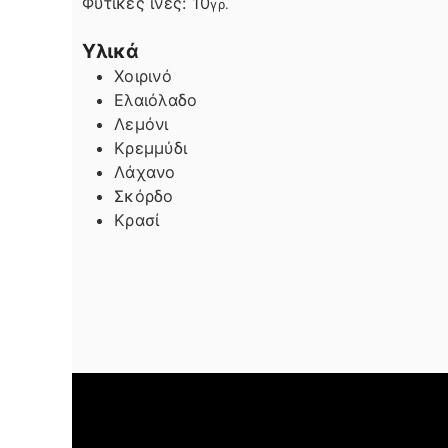
Φυτικές ίνες:
10
γρ.
Υλικά
Χοιρινό
Ελαιόλαδο
Λεμόνι
Κρεμμύδι
Λάχανο
Σκόρδο
Κρασί