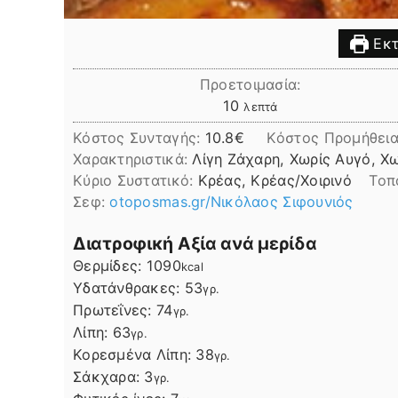
Εκτ
Προετοιμασία:
λεπτά
10
λεπτά
Κόστος Συνταγής:
10.8€
Kόστος Προμήθεια
Χαρακτηριστικά:
Λίγη Ζάχαρη, Χωρίς Αυγό, Χ
Kύριο Συστατικό:
Κρέας, Κρέας/Χοιρινό
Τοπ
Σεφ:
otoposmas.gr/Νικόλαος Σιφουνιός
Διατροφική Αξία ανά μερίδα
Θερμίδες:
1090
kcal
Υδατάνθρακες:
53
γρ.
Πρωτεΐνες:
74
γρ.
Λίπη
Λίπη:
63
γρ.
Κορεσμένα Λίπη:
38
γρ.
Σάκχαρα:
3
γρ.