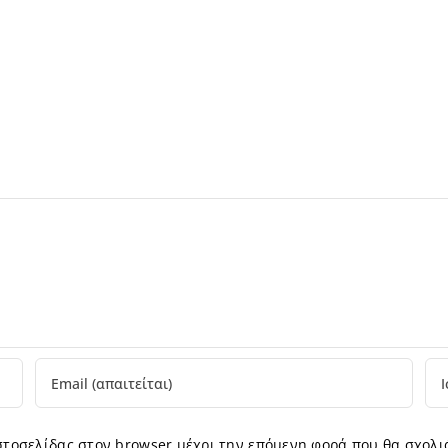
ιστοσελίδας στον browser μέχρι την επόμενη φορά που θα σχολι