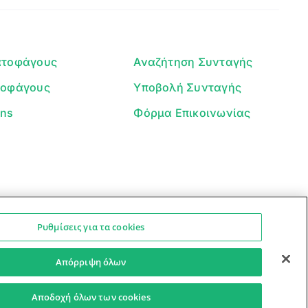
μπορώ να σε βοηθήσω σήμερα;
ατοφάγους
Αναζήτηση Συνταγής
τοφάγους
Υποβολή Συνταγής
ans
Φόρμα Επικοινωνίας
Ρυθμίσεις για τα cookies
Ο βοηθός μπορεί να κάνει λάθη — ελέγξτε τις συνταγές.
Προστασία Προσωπικών Δεδομένων
Όροι Xρήσης
Απόρριψη όλων
Αποδοχή όλων των cookies