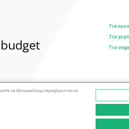
Για κρε
Για χορ
 budget
Για veg
ωστά, να εξατομικεύουμε περιεχόμενο και να