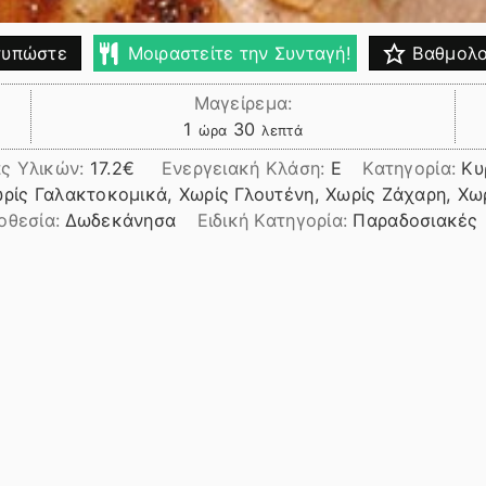
υπώστε
Μοιραστείτε την Συνταγή!
Βαθμολο
Μαγείρεμα:
ώρα
λεπτά
1
30
ώρα
λεπτά
ς Υλικών:
17.2
Ενεργειακή Κλάση:
E
Κατηγορία:
Κυ
ωρίς Γαλακτοκομικά, Χωρίς Γλουτένη, Χωρίς Ζάχαρη, Χω
οθεσία:
Δωδεκάνησα
Ειδική Κατηγορία:
Παραδοσιακές