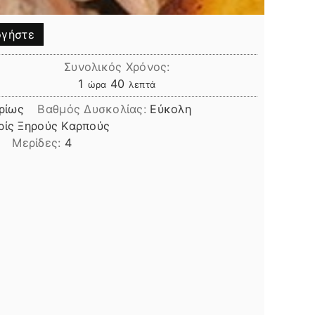
γήστε
Συνολικός Χρόνος:
ώρα
λεπτά
1
40
ώρα
λεπτά
ρίως
Βαθμός Δυσκολίας:
Εύκολη
ρίς Ξηρούς Καρπούς
Μερίδες:
4