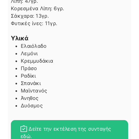
Λίπη
Λίπη:
47
γρ.
Κορεσμένα Λίπη:
6
γρ.
Σάκχαρα:
13
γρ.
Φυτικές ίνες:
11
γρ.
Υλικά
Ελαιόλαδο
Λεμόνι
Κρεμμυδάκια
Πράσο
Ραδίκι
Σπανάκι
Μαϊντανός
Άνηθος
Δυόσμος
Δείτε την εκτέλεση της συνταγής
εδώ.