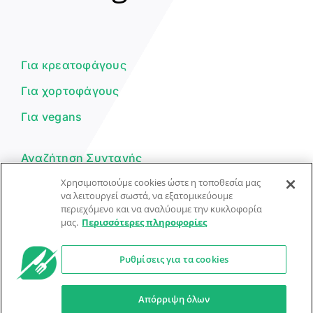
Γεια σου! 👋
Είμαι ο βοηθός του Dorpon. Πώς
μπορώ να σε βοηθήσω σήμερα;
Για κρεατοφάγους
Για χορτοφάγους
Για vegans
Αναζήτηση Συνταγής
Χρησιμοποιούμε cookies ώστε η τοποθεσία μας
Υποβολή Συνταγής
να λειτουργεί σωστά, να εξατομικεύουμε
περιεχόμενο και να αναλύουμε την κυκλοφορία
Φόρμα Επικοινωνίας
μας.
Περισσότερες πληροφορίες
Ρυθμίσεις για τα cookies
© Dorpon • Μηχανή αναζήτησης για …καλοφαγάδες!
Ο βοηθός μπορεί να κάνει λάθη — ελέγξτε τις συνταγές.
Απόρριψη όλων