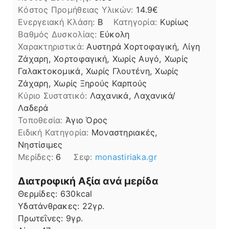
Kόστος Προμήθειας Υλικών:
14.9
Ενεργειακή Κλάση:
B
Κατηγορία:
Κυρίως
Βαθμός Δυσκολίας:
Εύκολη
Χαρακτηριστικά:
Αυστηρά Χορτοφαγική, Λίγη
Ζάχαρη, Χορτοφαγική, Χωρίς Αυγό, Χωρίς
Γαλακτοκομικά, Χωρίς Γλουτένη, Χωρίς
Ζάχαρη, Χωρίς Ξηρούς Καρπούς
Kύριο Συστατικό:
Λαχανικά, Λαχανικά/
Λαδερά
Τοποθεσία:
Άγιο Όρος
Ειδική Κατηγορία:
Μοναστηριακές,
Νηστίσιμες
Μερίδες:
6
Σεφ:
monastiriaka.gr
Διατροφική Αξία ανά μερίδα
Θερμίδες:
630
kcal
Υδατάνθρακες:
22
γρ.
Πρωτεΐνες:
9
γρ.