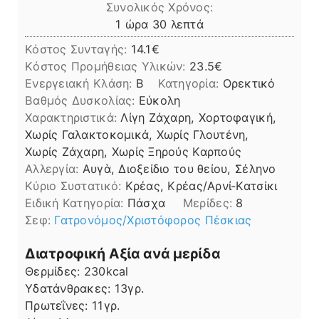
Συνολικός Χρόνος:
ώρα
λεπτά
1
ώρα
30
λεπτά
Κόστος Συνταγής:
14.1€
Kόστος Προμήθειας Υλικών:
23.5
Ενεργειακή Κλάση:
B
Κατηγορία:
Ορεκτικό
Βαθμός Δυσκολίας:
Εύκολη
Χαρακτηριστικά:
Λίγη Ζάχαρη, Χορτοφαγική,
Χωρίς Γαλακτοκομικά, Χωρίς Γλουτένη,
Χωρίς Ζάχαρη, Χωρίς Ξηρούς Καρπούς
Αλλεργία:
Αυγὰ, Διοξείδιο του θείου, Σέληνο
Kύριο Συστατικό:
Κρέας, Κρέας/Αρνί-Κατσίκι
Ειδική Κατηγορία:
Πάσχα
Μερίδες:
8
Σεφ:
Γατρονόμος/Χριστόφορος Πέσκιας
Διατροφική Αξία ανά μερίδα
Θερμίδες:
230
kcal
Υδατάνθρακες:
13
γρ.
Πρωτεΐνες:
11
γρ.