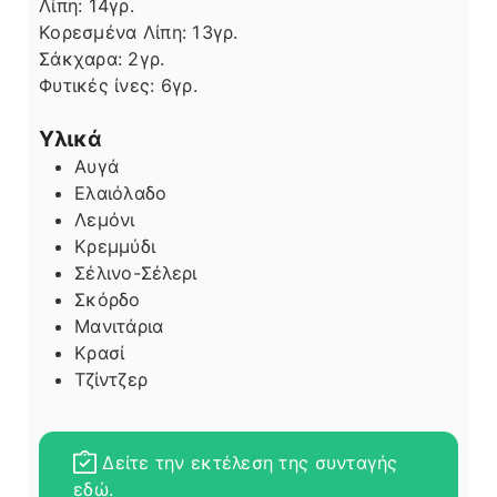
Λίπη
Λίπη:
14
γρ.
Κορεσμένα Λίπη:
13
γρ.
Σάκχαρα:
2
γρ.
Φυτικές ίνες:
6
γρ.
Υλικά
Αυγά
Ελαιόλαδο
Λεμόνι
Κρεμμύδι
Σέλινο-Σέλερι
Σκόρδο
Μανιτάρια
Κρασί
Τζίντζερ
Δείτε την εκτέλεση της συνταγής
εδώ.