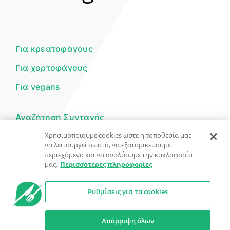
Γεια σου! 👋
Είμαι ο βοηθός του Dorpon. Πώς
μπορώ να σε βοηθήσω σήμερα;
Για κρεατοφάγους
Για χορτοφάγους
Για vegans
Αναζήτηση Συνταγής
Χρησιμοποιούμε cookies ώστε η τοποθεσία μας
Υποβολή Συνταγής
να λειτουργεί σωστά, να εξατομικεύουμε
περιεχόμενο και να αναλύουμε την κυκλοφορία
Φόρμα Επικοινωνίας
μας.
Περισσότερες πληροφορίες
Ρυθμίσεις για τα cookies
© Dorpon • Μηχανή αναζήτησης για …καλοφαγάδες!
Ο βοηθός μπορεί να κάνει λάθη — ελέγξτε τις συνταγές.
Απόρριψη όλων