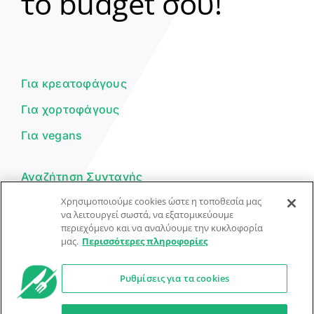
το budget σου!
Γεια σου! 👋
Είμαι ο βοηθός του Dorpon. Πώς
μπορώ να σε βοηθήσω σήμερα;
Για κρεατοφάγους
Για χορτοφάγους
Για vegans
Αναζήτηση Συνταγής
Χρησιμοποιούμε cookies ώστε η τοποθεσία μας
Υποβολή Συνταγής
να λειτουργεί σωστά, να εξατομικεύουμε
περιεχόμενο και να αναλύουμε την κυκλοφορία
Φόρμα Επικοινωνίας
μας.
Περισσότερες πληροφορίες
Ρυθμίσεις για τα cookies
© Dorpon • Μηχανή αναζήτησης για …καλοφαγάδες!
Ο βοηθός μπορεί να κάνει λάθη — ελέγξτε τις συνταγές.