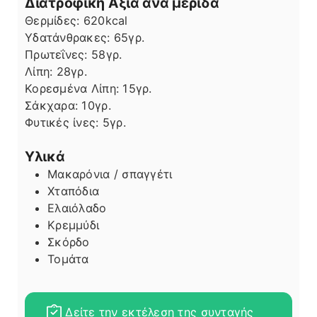
Διατροφική Αξία ανά μερίδα
Θερμίδες:
620
kcal
Υδατάνθρακες:
65
γρ.
Πρωτεΐνες:
58
γρ.
Λίπη
Λίπη:
28
γρ.
Κορεσμένα Λίπη:
15
γρ.
Σάκχαρα:
10
γρ.
Φυτικές ίνες:
5
γρ.
Υλικά
Μακαρόνια / σπαγγέτι
Χταπόδια
Ελαιόλαδο
Κρεμμύδι
Σκόρδο
Τομάτα
Δείτε την εκτέλεση της συνταγής