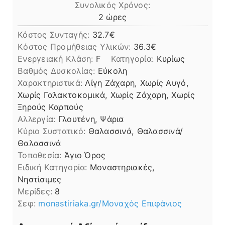
Συνολικός Χρόνος:
ώρες
2
ώρες
Κόστος Συνταγής:
32.7€
Kόστος Προμήθειας Υλικών:
36.3
Ενεργειακή Κλάση:
F
Κατηγορία:
Κυρίως
Βαθμός Δυσκολίας:
Εύκολη
Χαρακτηριστικά:
Λίγη Ζάχαρη, Χωρίς Αυγό,
Χωρίς Γαλακτοκομικά, Χωρίς Ζάχαρη, Χωρίς
Ξηρούς Καρπούς
Αλλεργία:
Γλουτένη, Ψάρια
Kύριο Συστατικό:
Θαλασσινά, Θαλασσινά/
Θαλασσινά
Τοποθεσία:
Άγιο Όρος
Ειδική Κατηγορία:
Μοναστηριακές,
Νηστίσιμες
Μερίδες:
8
Σεφ:
monastiriaka.gr/Μοναχός Επιφάνιος