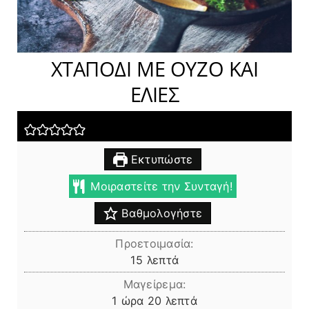
ΧΤΑΠΟΔΙ ΜΕ ΟΥΖΟ ΚΑΙ
ΕΛΙΕΣ
Εκτυπώστε
Μοιραστείτε την Συνταγή!
Βαθμολογήστε
Προετοιμασία:
λεπτά
15
λεπτά
Μαγείρεμα:
ώρα
λεπτά
1
ώρα
20
λεπτά