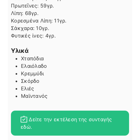
Πρωτεΐνες:
59
γρ.
Λίπη
Λίπη:
68
γρ.
Κορεσμένα Λίπη:
11
γρ.
Σάκχαρα:
10
γρ.
Φυτικές ίνες:
4
γρ.
Υλικά
Χταπόδια
Ελαιόλαδο
Κρεμμύδι
Σκόρδο
Ελιές
Μαϊντανός
Δείτε την εκτέλεση της συνταγής
εδώ.