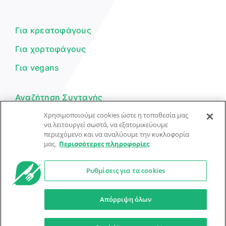
Είμαι ο βοηθός του Dorpon. Πώς
μπορώ να σε βοηθήσω σήμερα;
Για κρεατοφάγους
Για χορτοφάγους
Για vegans
Αναζήτηση Συνταγής
Χρησιμοποιούμε cookies ώστε η τοποθεσία μας
Υποβολή Συνταγής
να λειτουργεί σωστά, να εξατομικεύουμε
περιεχόμενο και να αναλύουμε την κυκλοφορία
Φόρμα Επικοινωνίας
μας.
Περισσότερες πληροφορίες
Ρυθμίσεις για τα cookies
© Dorpon • Μηχανή αναζήτησης για …καλοφαγάδες!
Ο βοηθός μπορεί να κάνει λάθη — ελέγξτε τις συνταγές.
Απόρριψη όλων
Προστασία Προσωπικών Δεδομένων
Όροι Xρήσης