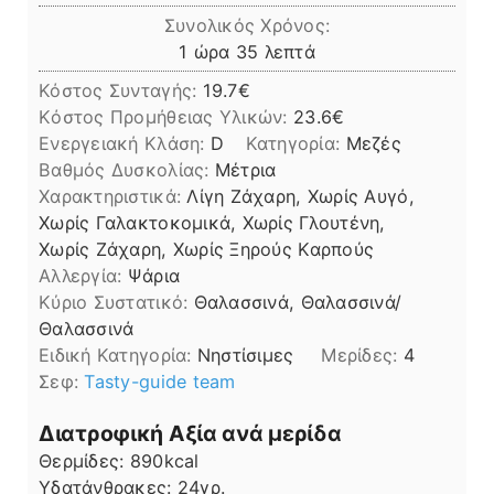
Συνολικός Χρόνος:
ώρα
λεπτά
1
ώρα
35
λεπτά
Κόστος Συνταγής:
19.7€
Kόστος Προμήθειας Υλικών:
23.6
Ενεργειακή Κλάση:
D
Κατηγορία:
Μεζές
Βαθμός Δυσκολίας:
Μέτρια
Χαρακτηριστικά:
Λίγη Ζάχαρη, Χωρίς Αυγό,
Χωρίς Γαλακτοκομικά, Χωρίς Γλουτένη,
Χωρίς Ζάχαρη, Χωρίς Ξηρούς Καρπούς
Αλλεργία:
Ψάρια
Kύριο Συστατικό:
Θαλασσινά, Θαλασσινά/
Θαλασσινά
Ειδική Κατηγορία:
Νηστίσιμες
Μερίδες:
4
Σεφ:
Tasty-guide team
Διατροφική Αξία ανά μερίδα
Θερμίδες:
890
kcal
Υδατάνθρακες:
24
γρ.