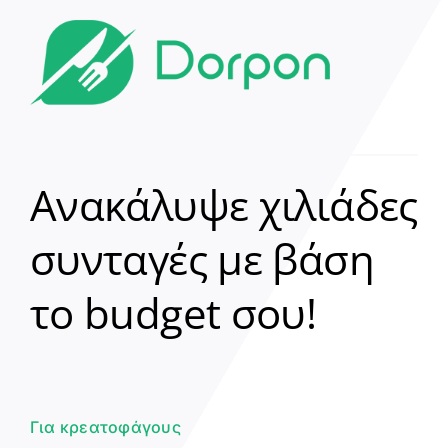
Ανακάλυψε χιλιάδες
συνταγές με βάση
Clear
το budget σου!
Γεια σου! 👋
Είμαι ο βοηθός του Dorpon. Πώς
μπορώ να σε βοηθήσω σήμερα;
Για κρεατοφάγους