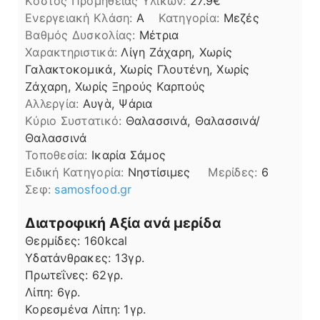
Kόστος Προμήθειας Υλικών:
27.9
Ενεργειακή Κλάση:
A
Κατηγορία:
Μεζές
Βαθμός Δυσκολίας:
Μέτρια
Χαρακτηριστικά:
Λίγη Ζάχαρη, Χωρίς
Γαλακτοκομικά, Χωρίς Γλουτένη, Χωρίς
Ζάχαρη, Χωρίς Ξηρούς Καρπούς
Αλλεργία:
Αυγὰ, Ψάρια
Kύριο Συστατικό:
Θαλασσινά, Θαλασσινά/
Θαλασσινά
Τοποθεσία:
Ικαρία Σάμος
Ειδική Κατηγορία:
Νηστίσιμες
Μερίδες:
6
Σεφ:
samosfood.gr
Διατροφική Αξία ανά μερίδα
Θερμίδες:
160
kcal
Υδατάνθρακες:
13
γρ.
Πρωτεΐνες:
62
γρ.
Λίπη
Λίπη:
6
γρ.
Κορεσμένα Λίπη:
1
γρ.