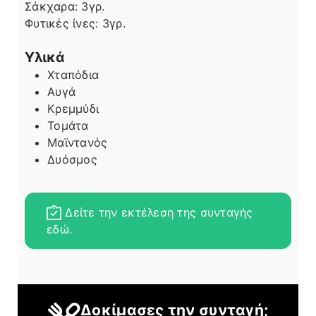
Σάκχαρα:
3
γρ.
Φυτικές ίνες:
3
γρ.
Υλικά
Χταπόδια
Αυγά
Κρεμμύδι
Τομάτα
Μαϊντανός
Δυόσμος
Δείτε την εκτέλεση της συνταγής
εδώ.
Δοκίμασες την συνταγή;