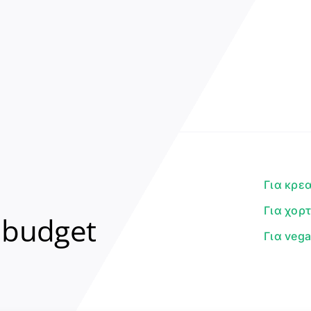
Για κρε
Για χορ
 budget
Για veg