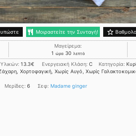
υπώστε
Μοιραστείτε την Συνταγή!
Βαθμολο
Μαγείρεμα:
ώρα
λεπτά
1
30
ώρα
λεπτά
 Υλικών:
13.3
Ενεργειακή Κλάση:
C
Κατηγορία:
Κυρ
Ζάχαρη, Χορτοφαγική, Χωρίς Αυγό, Χωρίς Γαλακτοκομικά
Μερίδες:
6
Σεφ:
Madame ginger