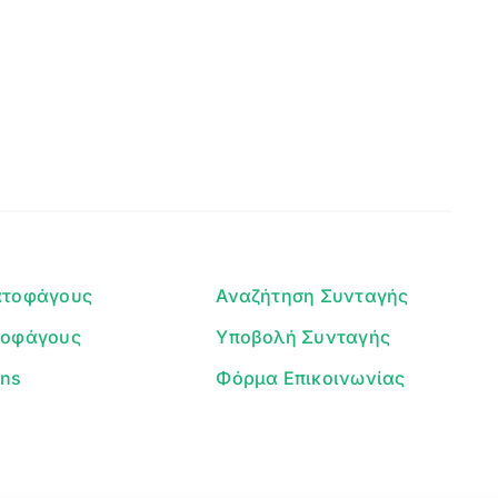
Clear
Γεια σου! 👋
Είμαι ο βοηθός του Dorpon. Πώς
μπορώ να σε βοηθήσω σήμερα;
ατοφάγους
Αναζήτηση Συνταγής
τοφάγους
Υποβολή Συνταγής
ans
Φόρμα Επικοινωνίας