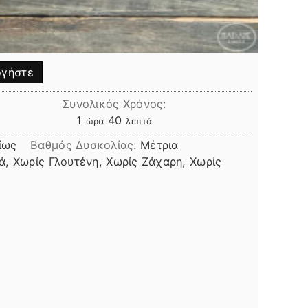
γήστε
Συνολικός Χρόνος:
ώρα
λεπτά
1
40
ώρα
λεπτά
ίως
Βαθμός Δυσκολίας:
Μέτρια
, Χωρίς Γλουτένη, Χωρίς Ζάχαρη, Χωρίς