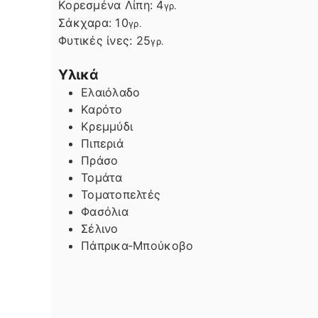
Κορεσμένα Λίπη:
4
γρ.
Σάκχαρα:
10
γρ.
Φυτικές ίνες:
25
γρ.
Υλικά
Ελαιόλαδο
Καρότο
Κρεμμύδι
Πιπεριά
Πράσο
Τομάτα
Τοματοπελτές
Φασόλια
Σέλινο
Πάπρικα-Μπούκοβο