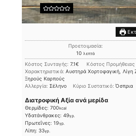
Εκτ
Προετοιμασία:
λεπτά
10
λεπτά
Κόστος Συνταγής:
7.1€
Kόστος Προμήθειας
Χαρακτηριστικά:
Αυστηρά Χορτοφαγική, Λίγη 
Ξηρούς Καρπούς
Αλλεργία:
Σέληνο
Kύριο Συστατικό:
Όσπρια
Διατροφική Αξία ανά μερίδα
Θερμίδες:
700
kcal
Υδατάνθρακες:
49
γρ.
Πρωτεΐνες:
19
γρ.
Λίπη
Λίπη:
33
γρ.