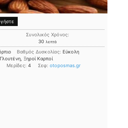
γήστε
Συνολικός Χρόνος:
λεπτά
30
λεπτά
όρπιο
Βαθμός Δυσκολίας:
Εύκολη
Γλουτένη, Ξηροί Καρποί
Μερίδες:
4
Σεφ:
otoposmas.gr