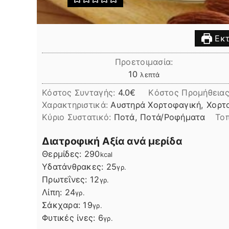
Εκτ
Προετοιμασία:
λεπτά
10
λεπτά
Κόστος Συνταγής:
4.0€
Kόστος Προμήθειας
Χαρακτηριστικά:
Αυστηρά Χορτοφαγική, Χορτο
Kύριο Συστατικό:
Ποτά, Ποτά/Ροφήματα
Το
Διατροφική Αξία ανά μερίδα
Θερμίδες:
290
kcal
Υδατάνθρακες:
25
γρ.
Πρωτεΐνες:
12
γρ.
Λίπη
Λίπη:
24
γρ.
Σάκχαρα:
19
γρ.
Φυτικές ίνες:
6
γρ.