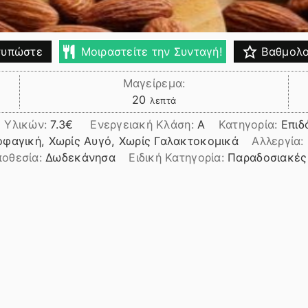
υπώστε
Μοιραστείτε την Συνταγή!
Βαθμολο
Μαγείρεμα:
λεπτά
20
λεπτά
 Υλικών:
7.3
Ενεργειακή Κλάση:
A
Κατηγορία:
Επιδ
φαγική, Χωρίς Αυγό, Χωρίς Γαλακτοκομικά
Αλλεργία:
ποθεσία:
Δωδεκάνησα
Ειδική Κατηγορία:
Παραδοσιακές