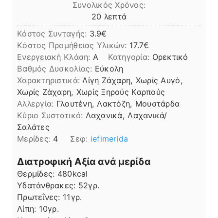
Συνολικός Χρόνος:
λεπτά
20
λεπτά
Κόστος Συνταγής:
3.9€
Kόστος Προμήθειας Υλικών:
17.7
Ενεργειακή Κλάση:
A
Κατηγορία:
Ορεκτικό
Βαθμός Δυσκολίας:
Εύκολη
Χαρακτηριστικά:
Λίγη Ζάχαρη, Χωρίς Αυγό,
Χωρίς Ζάχαρη, Χωρίς Ξηρούς Καρπούς
Αλλεργία:
Γλουτένη, Λακτόζη, Μουστάρδα
Kύριο Συστατικό:
Λαχανικά, Λαχανικά/
Σαλάτες
Μερίδες:
4
Σεφ:
iefimerida
Διατροφική Αξία ανά μερίδα
Θερμίδες:
480
kcal
Υδατάνθρακες:
52
γρ.
Πρωτεΐνες:
11
γρ.
Λίπη
Λίπη:
10
γρ.