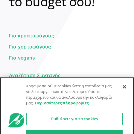
το budget σου!
Γεια σου! 👋
Είμαι ο βοηθός του Dorpon. Πώς
μπορώ να σε βοηθήσω σήμερα;
Για κρεατοφάγους
Για χορτοφάγους
Για vegans
Αναζήτηση Συνταγής
Χρησιμοποιούμε cookies ώστε η τοποθεσία μας
Υποβολή Συνταγής
να λειτουργεί σωστά, να εξατομικεύουμε
περιεχόμενο και να αναλύουμε την κυκλοφορία
Φόρμα Επικοινωνίας
μας.
Περισσότερες πληροφορίες
Ρυθμίσεις για τα cookies
© Dorpon • Μηχανή αναζήτησης για …καλοφαγάδες!
Ο βοηθός μπορεί να κάνει λάθη — ελέγξτε τις συνταγές.