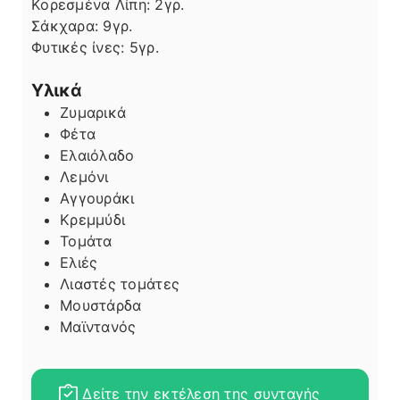
Κορεσμένα Λίπη:
2
γρ.
Σάκχαρα:
9
γρ.
Φυτικές ίνες:
5
γρ.
Υλικά
Ζυμαρικά
Φέτα
Ελαιόλαδο
Λεμόνι
Αγγουράκι
Κρεμμύδι
Τομάτα
Ελιές
Λιαστές τομάτες
Μουστάρδα
Μαϊντανός
Δείτε την εκτέλεση της συνταγής