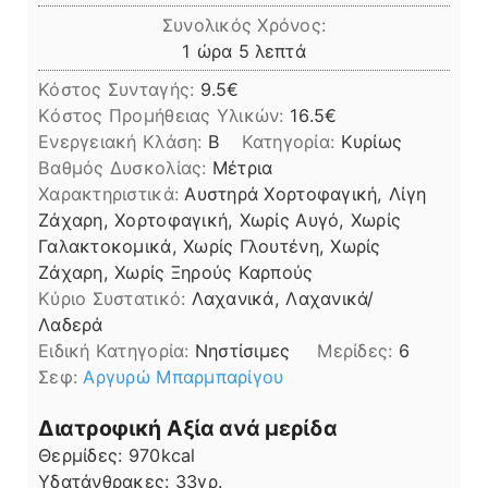
Συνολικός Χρόνος:
ώρα
λεπτά
1
ώρα
5
λεπτά
Κόστος Συνταγής:
9.5€
Kόστος Προμήθειας Υλικών:
16.5
Ενεργειακή Κλάση:
B
Κατηγορία:
Κυρίως
Βαθμός Δυσκολίας:
Μέτρια
Χαρακτηριστικά:
Αυστηρά Χορτοφαγική, Λίγη
Ζάχαρη, Χορτοφαγική, Χωρίς Αυγό, Χωρίς
Γαλακτοκομικά, Χωρίς Γλουτένη, Χωρίς
Ζάχαρη, Χωρίς Ξηρούς Καρπούς
Kύριο Συστατικό:
Λαχανικά, Λαχανικά/
Λαδερά
Ειδική Κατηγορία:
Νηστίσιμες
Μερίδες:
6
Σεφ:
Αργυρώ Μπαρμπαρίγου
Διατροφική Αξία ανά μερίδα
Θερμίδες:
970
kcal
Υδατάνθρακες:
33
γρ.