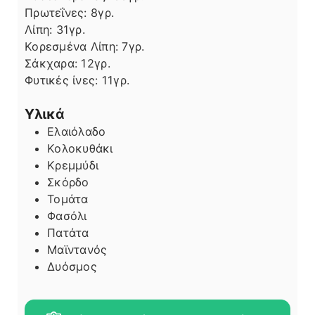
Πρωτεΐνες:
8
γρ.
Λίπη
Λίπη:
31
γρ.
Κορεσμένα Λίπη:
7
γρ.
Σάκχαρα:
12
γρ.
Φυτικές ίνες:
11
γρ.
Υλικά
Ελαιόλαδο
Κολοκυθάκι
Κρεμμύδι
Σκόρδο
Τομάτα
Φασόλι
Πατάτα
Μαϊντανός
Δυόσμος