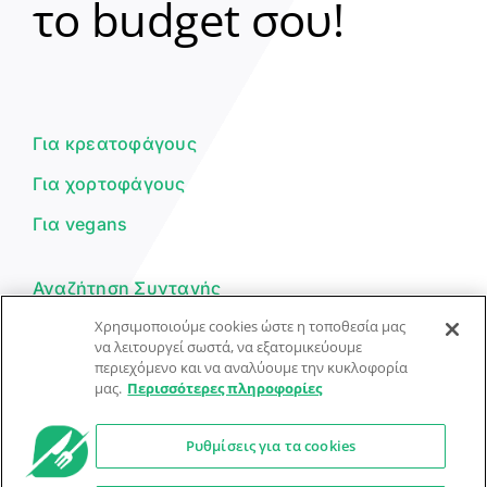
το budget σου!
Γεια σου! 👋
Είμαι ο βοηθός του Dorpon. Πώς
μπορώ να σε βοηθήσω σήμερα;
Για κρεατοφάγους
Για χορτοφάγους
Για vegans
Αναζήτηση Συνταγής
Χρησιμοποιούμε cookies ώστε η τοποθεσία μας
Υποβολή Συνταγής
να λειτουργεί σωστά, να εξατομικεύουμε
περιεχόμενο και να αναλύουμε την κυκλοφορία
Φόρμα Επικοινωνίας
μας.
Περισσότερες πληροφορίες
Ρυθμίσεις για τα cookies
© Dorpon • Μηχανή αναζήτησης για …καλοφαγάδες!