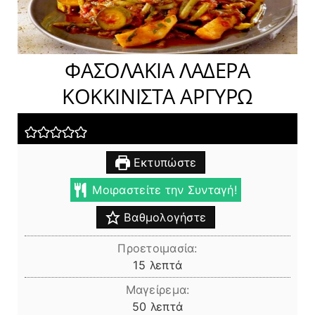
ΦΑΣΟΛΑΚΙΑ ΛΑΔΕΡΑ
ΚΟΚΚΙΝΙΣΤΑ ΑΡΓΥΡΩ
Εκτυπώστε
Μοιραστείτε την Συνταγή!
Βαθμολογήστε
Προετοιμασία:
λεπτά
15
λεπτά
Μαγείρεμα:
λεπτά
50
λεπτά