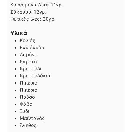
Κορεσμένα Λίπη:
11
γρ.
Σάκχαρα:
13
γρ.
Φυτικές ίνες:
20
γρ.
Υλικά
Κολιός
Ελαιόλαδο
Λεμόνι
Καρότο
Κρεμμύδι
Κρεμμυδάκια
Πιπεριά
Πιπεριά
Πράσο
Φάβα
Ξύδι
Μαϊντανός
Άνηθος