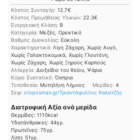
Κόστος Συνταγής:
12.7€
Kόστος Προμήθειας Υλικών:
22.3
Ενεργειακή Κλάση:
B
Κατηγορία:
Μεζές, Ορεκτικό
Βαθμός Δυσκολίας:
Εύκολη
Χαρακτηριστικά:
Λίγη Ζάχαρη, Χωρίς Αυγό,
Χωρίς Γαλακτοκομικά, Χωρίς Γλουτένη,
Χωρίς Ζάχαρη, Χωρίς Ξηρούς Καρπούς
Αλλεργία:
Διοξείδιο του θείου, Ψάρια
Kύριο Συστατικό:
Όσπρια
Τοποθεσία:
Μυτηλήνη Λήμνος
Μερίδες:
4
Σεφ:
otoposmas.gr/Τριαντάφυλλος Καλατζής
Διατροφική Αξία ανά μερίδα
Θερμίδες:
1110
kcal
Υδατάνθρακες:
44
γρ.
Πρωτεΐνες:
75
γρ.
Λίπη
Λίπη:
51
γρ.