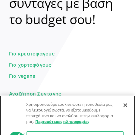
συνταγές με βάση
Clear
το budget σου!
Γεια σου! 👋
Είμαι ο βοηθός του Dorpon. Πώς
μπορώ να σε βοηθήσω σήμερα;
Για κρεατοφάγους
Για χορτοφάγους
Για vegans
Αναζήτηση Συνταγής
Χρησιμοποιούμε cookies ώστε η τοποθεσία μας
Υποβολή Συνταγής
να λειτουργεί σωστά, να εξατομικεύουμε
περιεχόμενο και να αναλύουμε την κυκλοφορία
Φόρμα Επικοινωνίας
μας.
Περισσότερες πληροφορίες