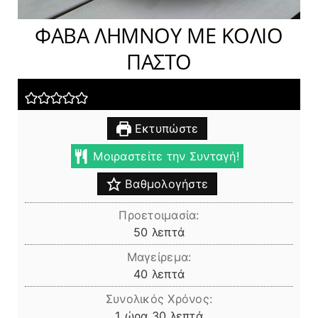
ΦΑΒΑ ΛΗΜΝΟΥ ΜΕ ΚΟΛΙΟ
ΠΑΣΤΟ
Εκτυπώστε
Μοιραστείτε την Συνταγή!
Βαθμολογήστε
Προετοιμασία:
λεπτά
50
λεπτά
Μαγείρεμα:
λεπτά
40
λεπτά
Συνολικός Χρόνος:
ώρα
λεπτά
1
ώρα
30
λεπτά