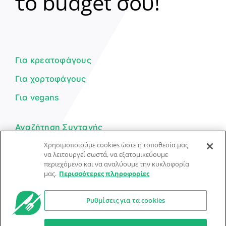
το budget σου!
Γεια σου! 👋
Είμαι ο βοηθός του Dorpon. Πώς
μπορώ να σε βοηθήσω σήμερα;
Για κρεατοφάγους
Για χορτοφάγους
Για vegans
Αναζήτηση Συνταγής
Χρησιμοποιούμε cookies ώστε η τοποθεσία μας
Υποβολή Συνταγής
να λειτουργεί σωστά, να εξατομικεύουμε
περιεχόμενο και να αναλύουμε την κυκλοφορία
Φόρμα Επικοινωνίας
μας.
Περισσότερες πληροφορίες
Ρυθμίσεις για τα cookies
© Dorpon • Μηχανή αναζήτησης για …καλοφαγάδες!
Ο βοηθός μπορεί να κάνει λάθη — ελέγξτε τις συνταγές.