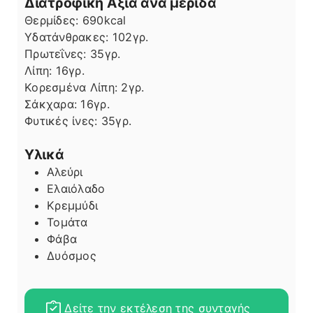
Διατροφική Αξία ανά μερίδα
Θερμίδες:
690
kcal
Υδατάνθρακες:
102
γρ.
Πρωτεΐνες:
35
γρ.
Λίπη
Λίπη:
16
γρ.
Κορεσμένα Λίπη:
2
γρ.
Σάκχαρα:
16
γρ.
Φυτικές ίνες:
35
γρ.
Υλικά
Αλεύρι
Ελαιόλαδο
Κρεμμύδι
Τομάτα
Φάβα
Δυόσμος
Δείτε την εκτέλεση της συνταγής