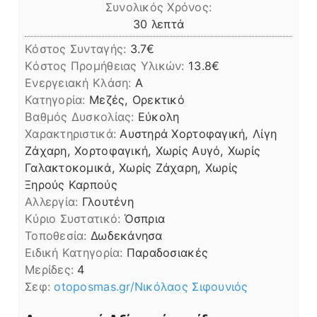
Συνολικός Χρόνος:
λεπτά
30
λεπτά
Κόστος Συνταγής:
3.7€
Kόστος Προμήθειας Υλικών:
13.8
Ενεργειακή Κλάση:
A
Κατηγορία:
Μεζές, Ορεκτικό
Βαθμός Δυσκολίας:
Εύκολη
Χαρακτηριστικά:
Αυστηρά Χορτοφαγική, Λίγη
Ζάχαρη, Χορτοφαγική, Χωρίς Αυγό, Χωρίς
Γαλακτοκομικά, Χωρίς Ζάχαρη, Χωρίς
Ξηρούς Καρπούς
Αλλεργία:
Γλουτένη
Kύριο Συστατικό:
Όσπρια
Τοποθεσία:
Δωδεκάνησα
Ειδική Κατηγορία:
Παραδοσιακές
Μερίδες:
4
Σεφ:
otoposmas.gr/Νικόλαος Σιφουνιός