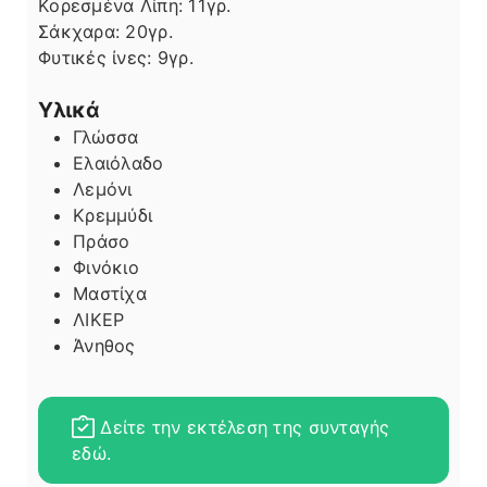
Κορεσμένα Λίπη:
11
γρ.
Σάκχαρα:
20
γρ.
Φυτικές ίνες:
9
γρ.
Υλικά
Γλώσσα
Ελαιόλαδο
Λεμόνι
Κρεμμύδι
Πράσο
Φινόκιο
Μαστίχα
ΛΙΚΕΡ
Άνηθος
Δείτε την εκτέλεση της συνταγής
εδώ.