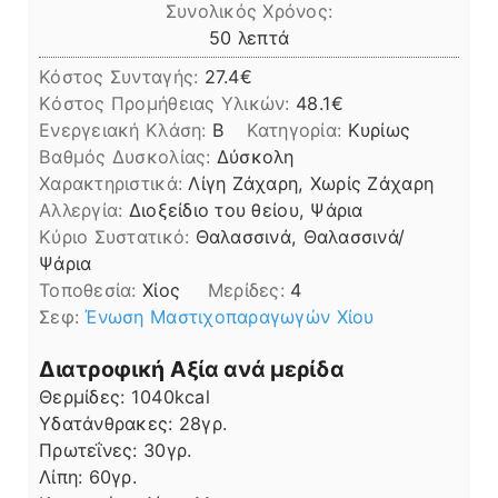
Συνολικός Χρόνος:
λεπτά
50
λεπτά
Κόστος Συνταγής:
27.4€
Kόστος Προμήθειας Υλικών:
48.1
Ενεργειακή Κλάση:
B
Κατηγορία:
Κυρίως
Βαθμός Δυσκολίας:
Δύσκολη
Χαρακτηριστικά:
Λίγη Ζάχαρη, Χωρίς Ζάχαρη
Αλλεργία:
Διοξείδιο του θείου, Ψάρια
Kύριο Συστατικό:
Θαλασσινά, Θαλασσινά/
Ψάρια
Τοποθεσία:
Χίος
Μερίδες:
4
Σεφ:
Ένωση Μαστιχοπαραγωγών Χίου
Διατροφική Αξία ανά μερίδα
Θερμίδες:
1040
kcal
Υδατάνθρακες:
28
γρ.
Πρωτεΐνες:
30
γρ.
Λίπη
Λίπη:
60
γρ.