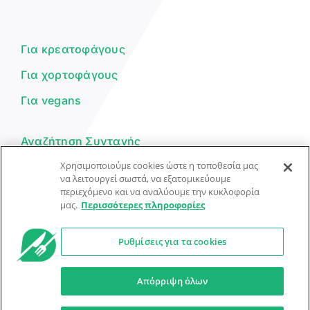
Είμαι ο βοηθός του Dorpon. Πώς
μπορώ να σε βοηθήσω σήμερα;
Για κρεατοφάγους
Για χορτοφάγους
Για vegans
Αναζήτηση Συνταγής
Χρησιμοποιούμε cookies ώστε η τοποθεσία μας
Υποβολή Συνταγής
να λειτουργεί σωστά, να εξατομικεύουμε
περιεχόμενο και να αναλύουμε την κυκλοφορία
Φόρμα Επικοινωνίας
μας.
Περισσότερες πληροφορίες
Ρυθμίσεις για τα cookies
© Dorpon • Μηχανή αναζήτησης για …καλοφαγάδες!
Ο βοηθός μπορεί να κάνει λάθη — ελέγξτε τις συνταγές.
Απόρριψη όλων
Προστασία Προσωπικών Δεδομένων
Όροι Xρήσης