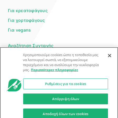
μπορώ να σε βοηθήσω σήμερα;
Για κρεατοφάγους
Για χορτοφάγους
Για vegans
Αναζήτηση Συνταγής
Χρησιμοποιούμε cookies ώστε η τοποθεσία μας
Υποβολή Συνταγής
να λειτουργεί σωστά, να εξατομικεύουμε
Φόρμα Επικοινωνίας
περιεχόμενο και να αναλύουμε την κυκλοφορία
μας.
Περισσότερες πληροφορίες
Ρυθμίσεις για τα cookies
© Dorpon • Μηχανή αναζήτησης για …καλοφαγάδες!
Ο βοηθός μπορεί να κάνει λάθη — ελέγξτε τις συνταγές.
Απόρριψη όλων
Προστασία Προσωπικών Δεδομένων
Όροι Xρήσης
Αποδοχή όλων των cookies