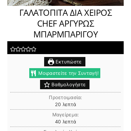
ΓΑΛΑΤΟΠΙΤΑ ΔΙΑ ΧΕΙΡΟΣ
CHEF ΑΡΓΥΡΩΣ
ΜΠΑΡΜΠΑΡΙΓΟΥ
Εκτυπώστε
Μοιραστείτε την Συνταγή!
Βαθμολογήστε
Προετοιμασία:
λεπτά
20
λεπτά
Μαγείρεμα:
λεπτά
40
λεπτά