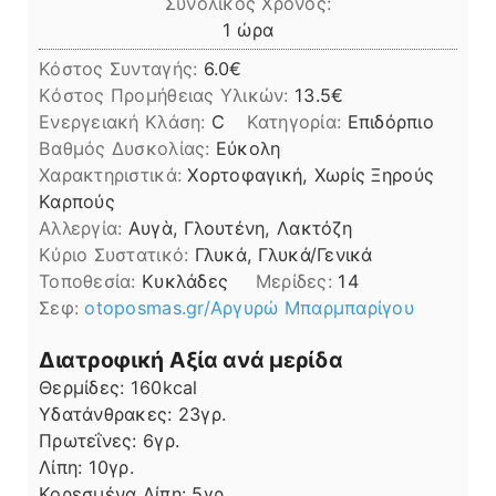
Συνολικός Χρόνος:
ώρα
1
ώρα
Κόστος Συνταγής:
6.0€
Kόστος Προμήθειας Υλικών:
13.5
Ενεργειακή Κλάση:
C
Κατηγορία:
Επιδόρπιο
Βαθμός Δυσκολίας:
Εύκολη
Χαρακτηριστικά:
Χορτοφαγική, Χωρίς Ξηρούς
Καρπούς
Αλλεργία:
Αυγὰ, Γλουτένη, Λακτόζη
Kύριο Συστατικό:
Γλυκά, Γλυκά/Γενικά
Τοποθεσία:
Κυκλάδες
Μερίδες:
14
Σεφ:
otoposmas.gr/Αργυρώ Μπαρμπαρίγου
Διατροφική Αξία ανά μερίδα
Θερμίδες:
160
kcal
Υδατάνθρακες:
23
γρ.
Πρωτεΐνες:
6
γρ.
Λίπη
Λίπη:
10
γρ.
Κορεσμένα Λίπη:
5
γρ.