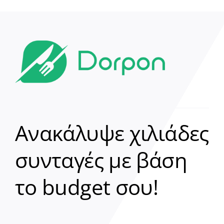
Ανακάλυψε χιλιάδες
συνταγές με βάση
Clear
το budget σου!
Γεια σου! 👋
Είμαι ο βοηθός του Dorpon. Πώς