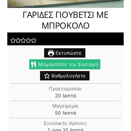
ΓΑΡΙΔΕΣ ΓΙΟΥΒΕΤΣΙ ΜΕ
ΜΠΡΟΚΟΛΟ
Εκτυπώστε
Μοιραστείτε την Συνταγή!
Βαθμολογήστε
Προετοιμασία:
λεπτά
20
λεπτά
Μαγείρεμα:
λεπτά
50
λεπτά
Συνολικός Χρόνος:
ώρα
λεπτά
1
ώρα
10
λεπτά