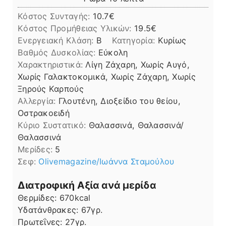
Κόστος Συνταγής:
10.7€
Kόστος Προμήθειας Υλικών:
19.5
Ενεργειακή Κλάση:
B
Κατηγορία:
Κυρίως
Βαθμός Δυσκολίας:
Εύκολη
Χαρακτηριστικά:
Λίγη Ζάχαρη, Χωρίς Αυγό,
Χωρίς Γαλακτοκομικά, Χωρίς Ζάχαρη, Χωρίς
Ξηρούς Καρπούς
Αλλεργία:
Γλουτένη, Διοξείδιο του θείου,
Οστρακοειδή
Kύριο Συστατικό:
Θαλασσινά, Θαλασσινά/
Θαλασσινά
Μερίδες:
5
Σεφ:
Οlivemagazine/Ιωάννα Σταμούλου
Διατροφική Αξία ανά μερίδα
Θερμίδες:
670
kcal
Υδατάνθρακες:
67
γρ.
Πρωτεΐνες:
27
γρ.