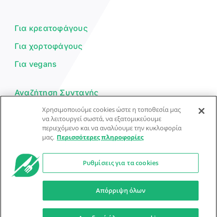
Είμαι ο βοηθός του Dorpon. Πώς
μπορώ να σε βοηθήσω σήμερα;
Για κρεατοφάγους
Για χορτοφάγους
Για vegans
Αναζήτηση Συνταγής
Χρησιμοποιούμε cookies ώστε η τοποθεσία μας
Υποβολή Συνταγής
να λειτουργεί σωστά, να εξατομικεύουμε
περιεχόμενο και να αναλύουμε την κυκλοφορία
Φόρμα Επικοινωνίας
μας.
Περισσότερες πληροφορίες
Ρυθμίσεις για τα cookies
© Dorpon • Μηχανή αναζήτησης για …καλοφαγάδες!
Ο βοηθός μπορεί να κάνει λάθη — ελέγξτε τις συνταγές.
Απόρριψη όλων
Προστασία Προσωπικών Δεδομένων
Όροι Xρήσης