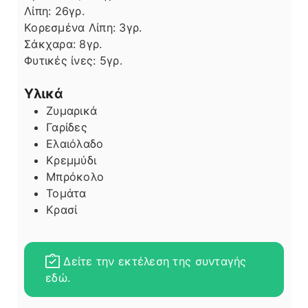
Λίπη
Λίπη:
26
γρ.
Κορεσμένα Λίπη:
3
γρ.
Σάκχαρα:
8
γρ.
Φυτικές ίνες:
5
γρ.
Υλικά
Ζυμαρικά
Γαρίδες
Ελαιόλαδο
Κρεμμύδι
Μπρόκολο
Τομάτα
Κρασί
Δείτε την εκτέλεση της συνταγής
εδώ.