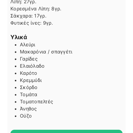
Λίπη
Λίπη:
27
γρ.
Κορεσμένα Λίπη:
8
γρ.
Σάκχαρα:
17
γρ.
Φυτικές ίνες:
9
γρ.
Υλικά
Αλεύρι
Μακαρόνια / σπαγγέτι
Γαρίδες
Ελαιόλαδο
Καρότο
Κρεμμύδι
Σκόρδο
Τομάτα
Τοματοπελτές
Άνηθος
Ούζο