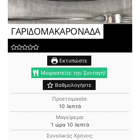
ΓΑΡΙΔΟΜΑΚΑΡΟΝΑΔΑ
Εκτυπώστε
Μοιραστείτε την Συνταγή!
Βαθμολογήστε
Προετοιμασία:
λεπτά
10
λεπτά
Μαγείρεμα:
ώρα
λεπτά
1
ώρα
10
λεπτά
Συνολικός Χρόνος: