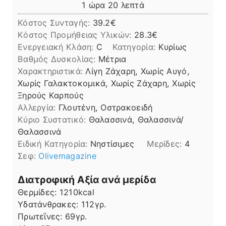
ώρα
λεπτά
1
ώρα
20
λεπτά
Κόστος Συνταγής:
39.2€
Kόστος Προμήθειας Υλικών:
28.3
Ενεργειακή Κλάση:
C
Κατηγορία:
Κυρίως
Βαθμός Δυσκολίας:
Μέτρια
Χαρακτηριστικά:
Λίγη Ζάχαρη, Χωρίς Αυγό,
Χωρίς Γαλακτοκομικά, Χωρίς Ζάχαρη, Χωρίς
Ξηρούς Καρπούς
Αλλεργία:
Γλουτένη, Οστρακοειδή
Kύριο Συστατικό:
Θαλασσινά, Θαλασσινά/
Θαλασσινά
Ειδική Κατηγορία:
Νηστίσιμες
Μερίδες:
4
Σεφ:
Olivemagazine
Διατροφική Αξία ανά μερίδα
Θερμίδες:
1210
kcal
Υδατάνθρακες:
112
γρ.
Πρωτεΐνες:
69
γρ.