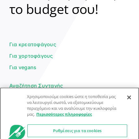
το budget σου!
Γεια σου! 👋
Είμαι ο βοηθός του Dorpon. Πώς
μπορώ να σε βοηθήσω σήμερα;
Για κρεατοφάγους
Για χορτοφάγους
Για vegans
Αναζήτηση Συνταγής
Χρησιμοποιούμε cookies ώστε η τοποθεσία μας
Υποβολή Συνταγής
να λειτουργεί σωστά, να εξατομικεύουμε
περιεχόμενο και να αναλύουμε την κυκλοφορία
Φόρμα Επικοινωνίας
μας.
Περισσότερες πληροφορίες
Ρυθμίσεις για τα cookies
© Dorpon • Μηχανή αναζήτησης για …καλοφαγάδες!