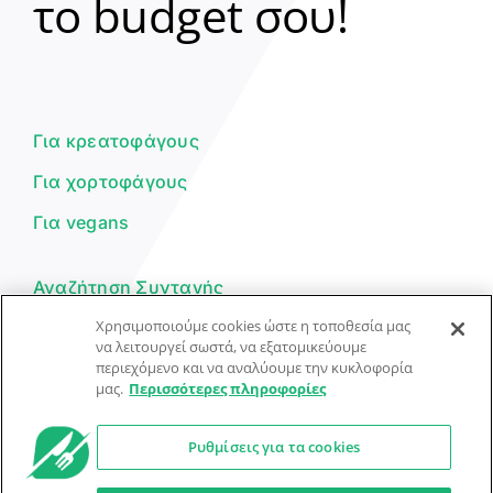
το budget σου!
Γεια σου! 👋
Είμαι ο βοηθός του Dorpon. Πώς
μπορώ να σε βοηθήσω σήμερα;
Για κρεατοφάγους
Για χορτοφάγους
Για vegans
Αναζήτηση Συνταγής
Χρησιμοποιούμε cookies ώστε η τοποθεσία μας
Υποβολή Συνταγής
να λειτουργεί σωστά, να εξατομικεύουμε
περιεχόμενο και να αναλύουμε την κυκλοφορία
Φόρμα Επικοινωνίας
μας.
Περισσότερες πληροφορίες
Ρυθμίσεις για τα cookies
© Dorpon • Μηχανή αναζήτησης για …καλοφαγάδες!