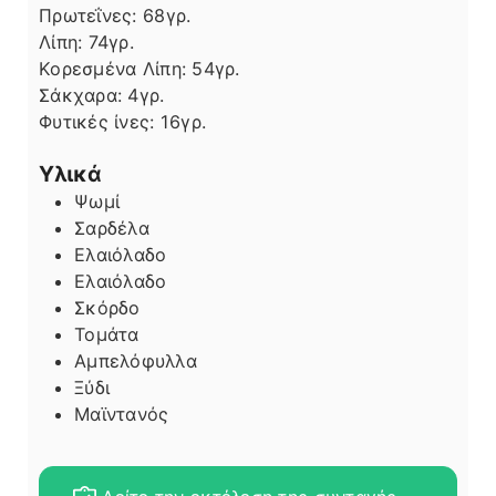
Πρωτεΐνες:
68
γρ.
Λίπη
Λίπη:
74
γρ.
Κορεσμένα Λίπη:
54
γρ.
Σάκχαρα:
4
γρ.
Φυτικές ίνες:
16
γρ.
Υλικά
Ψωμί
Σαρδέλα
Ελαιόλαδο
Ελαιόλαδο
Σκόρδο
Τομάτα
Αμπελόφυλλα
Ξύδι
Μαϊντανός