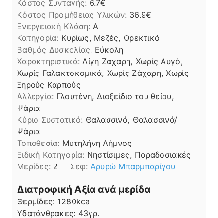
Κόστος Συνταγής:
6.7€
Kόστος Προμήθειας Υλικών:
36.9
Ενεργειακή Κλάση:
A
Κατηγορία:
Κυρίως, Μεζές, Ορεκτικό
Βαθμός Δυσκολίας:
Εύκολη
Χαρακτηριστικά:
Λίγη Ζάχαρη, Χωρίς Αυγό,
Χωρίς Γαλακτοκομικά, Χωρίς Ζάχαρη, Χωρίς
Ξηρούς Καρπούς
Αλλεργία:
Γλουτένη, Διοξείδιο του θείου,
Ψάρια
Kύριο Συστατικό:
Θαλασσινά, Θαλασσινά/
Ψάρια
Τοποθεσία:
Μυτηλήνη Λήμνος
Ειδική Κατηγορία:
Νηστίσιμες, Παραδοσιακές
Μερίδες:
2
Σεφ:
Αρυρώ Μπαρμπαρίγου
Διατροφική Αξία ανά μερίδα
Θερμίδες:
1280
kcal
Υδατάνθρακες:
43
γρ.