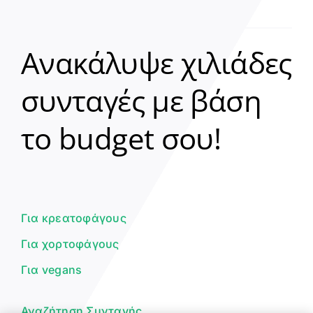
Ανακάλυψε χιλιάδες
συνταγές με βάση
Clear
το budget σου!
Γεια σου! 👋
Είμαι ο βοηθός του Dorpon. Πώς
μπορώ να σε βοηθήσω σήμερα;
Για κρεατοφάγους
Για χορτοφάγους
Για vegans
Αναζήτηση Συνταγής