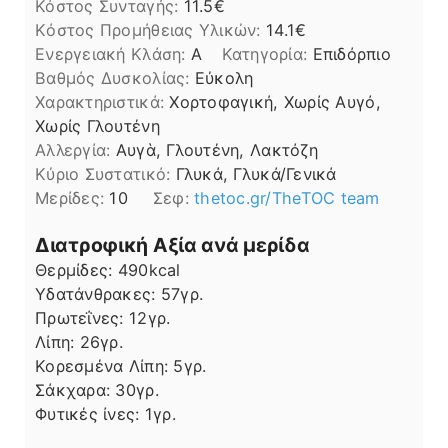
Κόστος Συνταγής:
11.5€
Kόστος Προμήθειας Υλικών:
14.1
Ενεργειακή Κλάση:
A
Κατηγορία:
Επιδόρπιο
Βαθμός Δυσκολίας:
Εύκολη
Χαρακτηριστικά:
Χορτοφαγική, Χωρίς Αυγό,
Χωρίς Γλουτένη
Αλλεργία:
Αυγὰ, Γλουτένη, Λακτόζη
Kύριο Συστατικό:
Γλυκά, Γλυκά/Γενικά
Μερίδες:
10
Σεφ:
thetoc.gr/TheTOC team
Διατροφική Αξία ανά μερίδα
Θερμίδες:
490
kcal
Υδατάνθρακες:
57
γρ.
Πρωτεΐνες:
12
γρ.
Λίπη
Λίπη:
26
γρ.
Κορεσμένα Λίπη:
5
γρ.
Σάκχαρα:
30
γρ.
Φυτικές ίνες:
1
γρ.