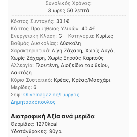
Συνολικός Χρόνος:
ώρες
λεπτά
3
ώρες
50
λεπτά
Κόστος Συνταγής:
33.1€
Kόστος Προμήθειας Υλικών:
40.4
Ενεργειακή Κλάση:
G
Κατηγορία:
Κυρίως
Βαθμός Δυσκολίας:
Δύσκολη
Χαρακτηριστικά:
Λίγη Ζάχαρη, Χωρίς Αυγό,
Χωρίς Ζάχαρη, Χωρίς Ξηρούς Καρπούς
Αλλεργία:
Γλουτένη, Διοξείδιο του θείου,
Λακτόζη
Kύριο Συστατικό:
Κρέας, Κρέας/Μοσχάρι
Μερίδες:
6
Σεφ:
Οlivemagazine/Γιώργος
Δημητρακόπουλος
Διατροφική Αξία ανά μερίδα
Θερμίδες:
1270
kcal
Υδατάνθρακες:
90
γρ.