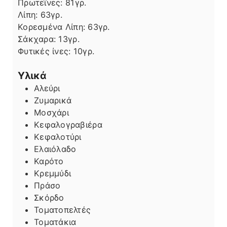
Πρωτεΐνες:
81
γρ.
Λίπη
Λίπη:
63
γρ.
Κορεσμένα Λίπη:
63
γρ.
Σάκχαρα:
13
γρ.
Φυτικές ίνες:
10
γρ.
Υλικά
Αλεύρι
Ζυμαρικά
Μοσχάρι
Κεφαλογραβιέρα
Κεφαλοτύρι
Ελαιόλαδο
Καρότο
Κρεμμύδι
Πράσο
Σκόρδο
Τοματοπελτές
Τοματάκια