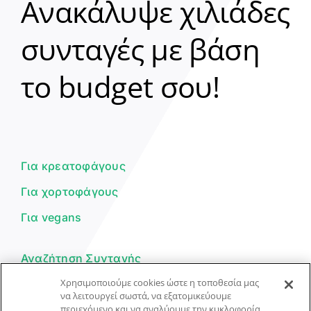
Ανακάλυψε χιλιάδες
συνταγές με βάση
Clear
το budget σου!
Γεια σου! 👋
Είμαι ο βοηθός του Dorpon. Πώς
μπορώ να σε βοηθήσω σήμερα;
Για κρεατοφάγους
Για χορτοφάγους
Για vegans
Αναζήτηση Συνταγής
Χρησιμοποιούμε cookies ώστε η τοποθεσία μας
Υποβολή Συνταγής
να λειτουργεί σωστά, να εξατομικεύουμε
περιεχόμενο και να αναλύουμε την κυκλοφορία
Φόρμα Επικοινωνίας