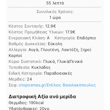
λεπτά
55
λεπτά
Συνολικός Χρόνος:
ώρα
1
ώρα
Κόστος Συνταγής:
12.9€
Kόστος Προμήθειας Υλικών:
17.9
Ενεργειακή Κλάση:
A
Κατηγορία:
Επιδόρπιο
Βαθμός Δυσκολίας:
Εύκολη
Αλλεργία:
Αυγὰ, Γλουτένη, Λακτόζη, Ξηροί
Καρποί
Kύριο Συστατικό:
Γλυκά, Γλυκά/Γενικά
Τοποθεσία:
Κυκλάδες
Ειδική Κατηγορία:
Παραδοσιακές
Μερίδες:
24
Σεφ:
otoposmas.gr/Στέλιος Βασιλακόπουλος
Διατροφική Αξία ανά μερίδα
Θερμίδες:
190
kcal
Υδατάνθρακες:
20
γρ.