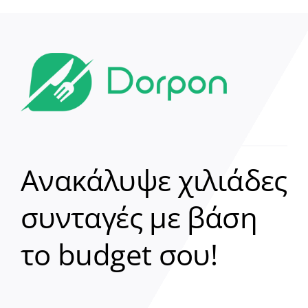
Ανακάλυψε χιλιάδες
συνταγές με βάση
Clear
το budget σου!
Γεια σου! 👋
Είμαι ο βοηθός του Dorpon. Πώς