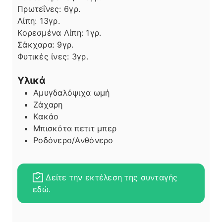
Πρωτεΐνες:
6
γρ.
Λίπη
Λίπη:
13
γρ.
Κορεσμένα Λίπη:
1
γρ.
Σάκχαρα:
9
γρ.
Φυτικές ίνες:
3
γρ.
Υλικά
Αμυγδαλόψιχα ωμή
Ζάχαρη
Κακάο
Μπισκότα πετιτ μπερ
Ροδόνερο/Ανθόνερο
Δείτε την εκτέλεση της συνταγής
εδώ.