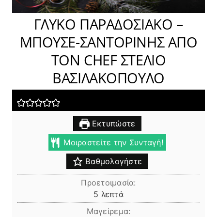
ΓΛΥΚΟ ΠΑΡΑΔΟΣΙΑΚΟ –
ΜΠΟΥΣΕ-ΣΑΝΤΟΡΙΝΗΣ ΑΠΟ
ΤΟΝ CHEF ΣΤΕΛΙΟ
ΒΑΣΙΛΑΚΟΠΟΥΛΟ
Εκτυπώστε
Μοιραστείτε την Συνταγή!
Βαθμολογήστε
Προετοιμασία:
λεπτά
5
λεπτά
Μαγείρεμα: