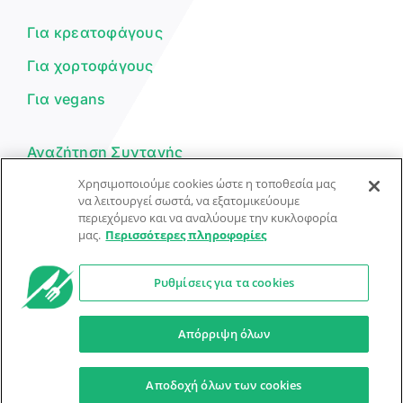
μπορώ να σε βοηθήσω σήμερα;
Για κρεατοφάγους
Για χορτοφάγους
Για vegans
Αναζήτηση Συνταγής
Χρησιμοποιούμε cookies ώστε η τοποθεσία μας
Υποβολή Συνταγής
να λειτουργεί σωστά, να εξατομικεύουμε
περιεχόμενο και να αναλύουμε την κυκλοφορία
Φόρμα Επικοινωνίας
μας.
Περισσότερες πληροφορίες
Ρυθμίσεις για τα cookies
© Dorpon • Μηχανή αναζήτησης για …καλοφαγάδες!
Ο βοηθός μπορεί να κάνει λάθη — ελέγξτε τις συνταγές.
Απόρριψη όλων
Προστασία Προσωπικών Δεδομένων
Όροι Xρήσης
Αποδοχή όλων των cookies