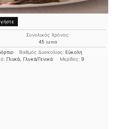
γήστε
Συνολικός Χρόνος:
λεπτά
45
λεπτά
δόρπιο
Βαθμός Δυσκολίας:
Εύκολη
κό:
Γλυκά, Γλυκά/Γενικά
Μερίδες:
9