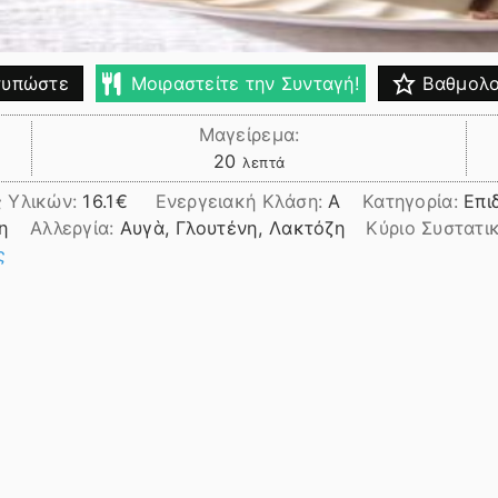
υπώστε
Μοιραστείτε την Συνταγή!
Βαθμολο
Μαγείρεμα:
λεπτά
20
λεπτά
ς Υλικών:
16.1
Ενεργειακή Κλάση:
A
Κατηγορία:
Επι
η
Αλλεργία:
Αυγὰ, Γλουτένη, Λακτόζη
Kύριο Συστατι
ς