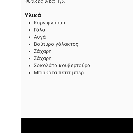
Φυτικές ίνες:
1
γρ.
Υλικά
Κορν φλάουρ
Γάλα
Αυγά
Βούτυρο γάλακτος
Ζάχαρη
Ζάχαρη
Σοκολάτα κουβερτούρα
Μπισκότα πετιτ μπερ