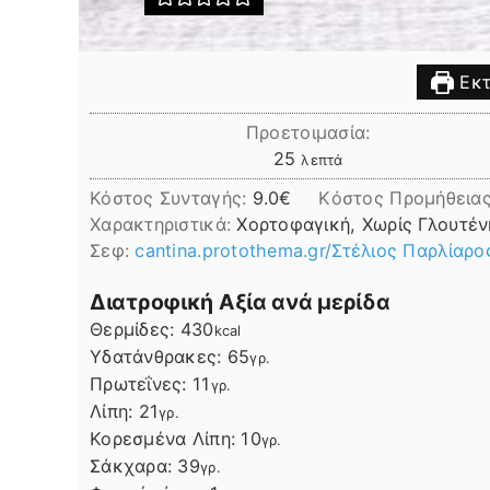
Εκτ
Προετοιμασία:
λεπτά
25
λεπτά
Κόστος Συνταγής:
9.0€
Kόστος Προμήθεια
Χαρακτηριστικά:
Χορτοφαγική, Χωρίς Γλουτέν
Σεφ:
cantina.protothema.gr/Στέλιος Παρλίαρο
Διατροφική Αξία ανά μερίδα
Θερμίδες:
430
kcal
Υδατάνθρακες:
65
γρ.
Πρωτεΐνες:
11
γρ.
Λίπη
Λίπη:
21
γρ.
Κορεσμένα Λίπη:
10
γρ.
Σάκχαρα:
39
γρ.