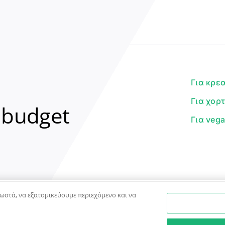
Για κρε
Για χορ
 budget
Για veg
ωστά, να εξατομικεύουμε περιεχόμενο και να