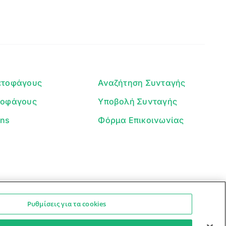
Γεια σου! 👋
Είμαι ο βοηθός του Dorpon. Πώς
μπορώ να σε βοηθήσω σήμερα;
ατοφάγους
Αναζήτηση Συνταγής
τοφάγους
Υποβολή Συνταγής
ans
Φόρμα Επικοινωνίας
Ρυθμίσεις για τα cookies
Ο βοηθός μπορεί να κάνει λάθη — ελέγξτε τις συνταγές.