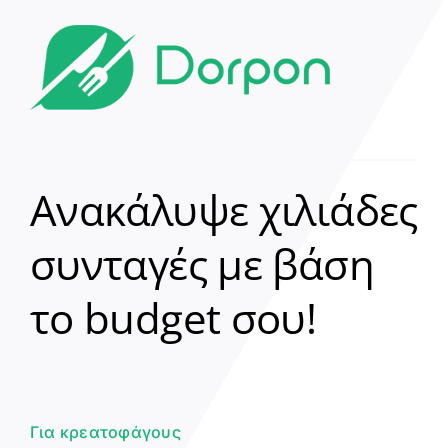
Ανακάλυψε χιλιάδες
συνταγές με βάση
Clear
το budget σου!
Γεια σου! 👋
Είμαι ο βοηθός του Dorpon. Πώς
μπορώ να σε βοηθήσω σήμερα;
Για κρεατοφάγους