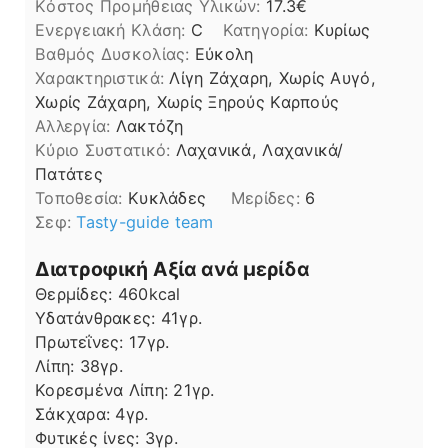
Kόστος Προμήθειας Υλικών:
17.3
Ενεργειακή Κλάση:
C
Κατηγορία:
Κυρίως
Βαθμός Δυσκολίας:
Εύκολη
Χαρακτηριστικά:
Λίγη Ζάχαρη, Χωρίς Αυγό,
Χωρίς Ζάχαρη, Χωρίς Ξηρούς Καρπούς
Αλλεργία:
Λακτόζη
Kύριο Συστατικό:
Λαχανικά, Λαχανικά/
Πατάτες
Τοποθεσία:
Κυκλάδες
Μερίδες:
6
Σεφ:
Tasty-guide team
Διατροφική Αξία ανά μερίδα
Θερμίδες:
460
kcal
Υδατάνθρακες:
41
γρ.
Πρωτεΐνες:
17
γρ.
Λίπη
Λίπη:
38
γρ.
Κορεσμένα Λίπη:
21
γρ.
Σάκχαρα:
4
γρ.
Φυτικές ίνες:
3
γρ.