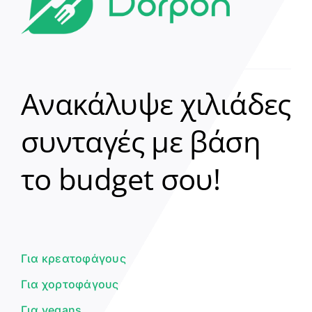
Ανακάλυψε χιλιάδες
συνταγές με βάση
Clear
το budget σου!
Γεια σου! 👋
Είμαι ο βοηθός του Dorpon. Πώς
μπορώ να σε βοηθήσω σήμερα;
Για κρεατοφάγους
Για χορτοφάγους
Για vegans