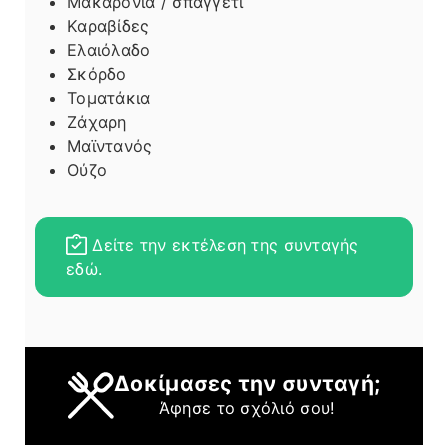
Μακαρόνια / σπαγγέτι
Καραβίδες
Ελαιόλαδο
Σκόρδο
Τοματάκια
Ζάχαρη
Μαϊντανός
Ούζο
Δείτε την εκτέλεση της συνταγής
εδώ.
Δοκίμασες την συνταγή;
Άφησε το σχόλιό σου!