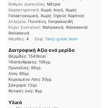
Βαθμός Δυσκολίας:
Μέτρια
Χαρακτηριστικά:
Χωρίς Αυγό, Χωρίς
Γαλακτοκομικά, Χωρίς Ξηρούς Καρπούς
Αλλεργία:
Γλουτένη, Οστρακοειδή
Kύριο Συστατικό:
Θαλασσινά, Θαλασσινά/
Θαλασσινά
Μερίδες:
4
Σεφ:
Tasty-guide team
Διατροφική Αξία ανά μερίδα
Θερμίδες:
1540
kcal
Υδατάνθρακες:
106
γρ.
Πρωτεΐνες:
66
γρ.
Λίπη
Λίπη:
60
γρ.
Κορεσμένα Λίπη:
30
γρ.
Σάκχαρα:
12
γρ.
Φυτικές ίνες:
8
γρ.
Υλικά