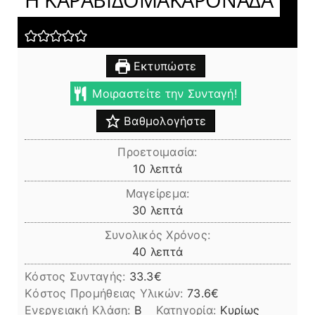
Εκτυπώστε
Μοιραστείτε την Συνταγή!
Βαθμολογήστε
Προετοιμασία:
λεπτά
10
λεπτά
Μαγείρεμα:
λεπτά
30
λεπτά
Συνολικός Χρόνος:
λεπτά
40
λεπτά
Κόστος Συνταγής:
33.3€
Kόστος Προμήθειας Υλικών:
73.6
Ενεργειακή Κλάση:
B
Κατηγορία:
Κυρίως