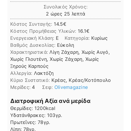
Συνολικός Χρόνος:
ώρες
λεπτά
2
ώρες
25
λεπτά
Κόστος Συνταγής:
14.5€
Kόστος Προμήθειας Υλικών:
16.1
Ενεργειακή Κλάση:
E
Κατηγορία:
Κυρίως
Βαθμός Δυσκολίας:
Εύκολη
Χαρακτηριστικά:
Λίγη Ζάχαρη, Χωρίς Αυγό,
Χωρίς Γλουτένη, Χωρίς Ζάχαρη, Χωρίς
Ξηρούς Καρπούς
Αλλεργία:
Λακτόζη
Kύριο Συστατικό:
Κρέας, Κρέας/Κοτόπουλο
Μερίδες:
4
Σεφ:
Olivemagazine
Διατροφική Αξία ανά μερίδα
Θερμίδες:
1200
kcal
Υδατάνθρακες:
103
γρ.
Πρωτεΐνες:
78
γρ.
Λίπη
Λίπη:
78
γρ.