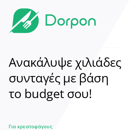
Ανακάλυψε χιλιάδες
συνταγές με βάση
Clear
το budget σου!
Γεια σου! 👋
Είμαι ο βοηθός του Dorpon. Πώς
μπορώ να σε βοηθήσω σήμερα;
Για κρεατοφάγους