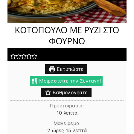
ΚΟΤΟΠΟΥΛΟ ΜΕ ΡΥΖΙ ΣΤΟ
ΦΟΥΡΝΟ
Εκτυπώστε
Μοιραστείτε την Συνταγή!
Βαθμολογήστε
Προετοιμασία:
λεπτά
10
λεπτά
Μαγείρεμα:
ώρες
λεπτά
2
ώρες
15
λεπτά