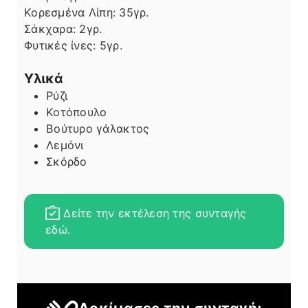
Κορεσμένα Λίπη:
35
γρ.
Σάκχαρα:
2
γρ.
Φυτικές ίνες:
5
γρ.
Υλικά
Ρύζι
Κοτόπουλο
Βούτυρο γάλακτος
Λεμόνι
Σκόρδο
Δείτε την εκτέλεση της συνταγής
εδώ.